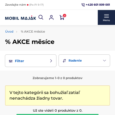
+420 601 009 001
Zavolajte nám
(Po-Pi 9-17)
0
Menu
Úvod
% AKCE měsíce
% AKCE měsíce
Radenie
Filter
Zobrazujeme 1-0 z 0 produktov
V tejto kategórii sa bohužiaľ zatiaľ
nenachádza žiadny tovar.
Už ste videli 0 produktov z 0.