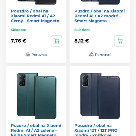
Pouzdro / obal na
Puzdro / obal na Xiaomi
Xiaomi Redmi A1 / A2
Redmi A1 / A2 modré -
Černý - Smart Magneto
Smart Magneto
Skladom
Skladom
7,76 €
8,12 €
Porovnať
Porovnať
Puzdro / obal na Xiaomi
Pouzdro / obal na
Redmi A1 / A2 zelené -
Xiaomi 12T / 12T PRO
kniha Smart Magneto
modrý - knížkové