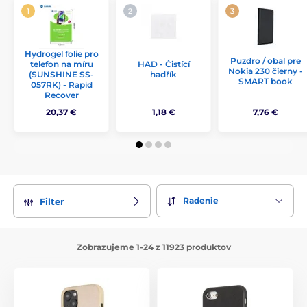
Hydrogel folie pro
Puzdro / obal pre
telefon na míru
HAD - Čistící
Nokia 230 čierny -
(SUNSHINE SS-
hadřík
SMART book
057RK) - Rapid
Recover
20,37 €
1,18 €
7,76 €
Radenie
Filter
Zobrazujeme 1-24 z 11923 produktov