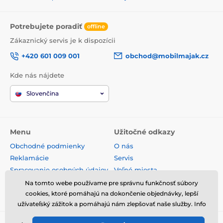
Potrebujete poradiť
offline
Zákaznický servis je k dispozícii
+420 601 009 001
obchod@mobilmajak.cz
Kde nás nájdete
Slovenčina
Menu
Užitočné odkazy
Obchodné podmienky
O nás
Reklamácie
Servis
Spracovanie osobných údajov
Voľné miesta
Doprava a platba
Kontakt
Na tomto webe používame pre správnu funkčnosť súbory
cookies, ktoré pomáhajú na dokončenie objednávky, lepší
Odstúpenie od zmluvy
užívateľský zážitok a pomáhajú nám zlepšovať naše služby. Info