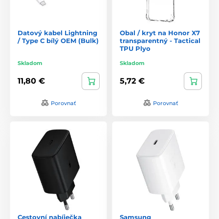
Datový kabel Lightning
Obal / kryt na Honor X7
/ Type C bílý OEM (Bulk)
transparentný - Tactical
TPU Plyo
Skladom
Skladom
11,80 €
5,72 €
Porovnať
Porovnať
Cestovní nabíječka
Samsung