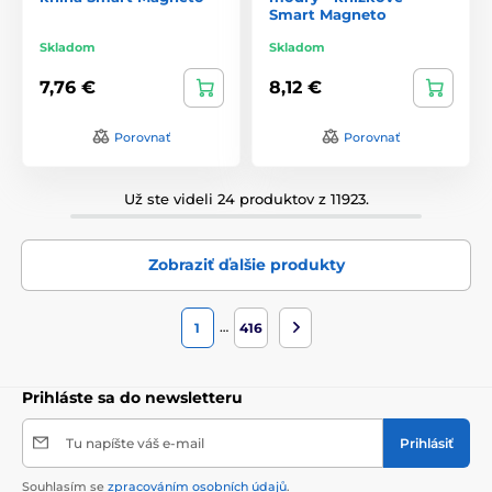
Smart Magneto
Skladom
Skladom
7,76 €
8,12 €
Porovnať
Porovnať
Už ste videli 24 produktov z 11923.
Zobraziť ďalšie produkty
…
1
416
Prihláste sa do newsletteru
Tu napíšte váš e-mail
Prihlásiť
Souhlasím se
zpracováním osobních údajů
.