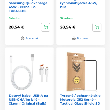
Samsung Quickcharge
rychlonabíječka 45W,
45W - černá EP-
bílá
TA845EBE
Skladom
Skladom
28,54 €
28,54 €
Porovnať
Porovnať
Datový kabel USB-A na
Tvrzené / ochranné sklo
USB-C 6A 1m bílý -
Motorola G52 černé -
Xiaomi Original (Bulk)
Tactical Glass Shield 5D