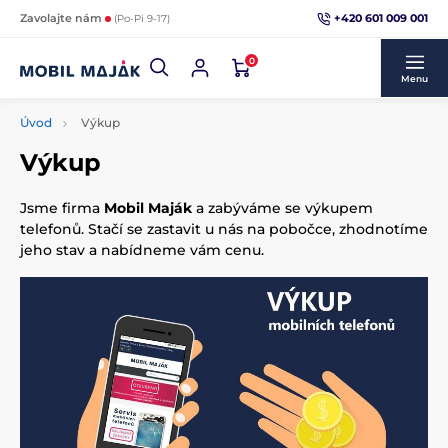
+420 601 009 001
Zavolajte nám
(Po-Pi 9-17)
0
Menu
Úvod
Výkup
Výkup
Jsme firma
Mobil Maják
a zabýváme se výkupem
telefonů. Stačí se zastavit u nás na pobočce, zhodnotíme
jeho stav a nabídneme vám cenu.