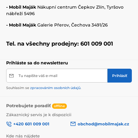
- Mobil Maják
Nákupní centrum Čepkov Zlín, Tyršovo
nábřeží 5496
- Mobil Maják
Galerie Přerov, Čechova 3491/26
Tel. na všechny prodejny:
601 009 001
Prihláste sa do newsletteru
Tu napíšte váš e-mail
Prihlásiť
Souhlasím se
zpracováním osobních údajů
.
Potrebujete poradiť
offline
Zákaznický servis je k dispozícii
+420 601 009 001
obchod@mobilmajak.cz
Kde nás nájdete