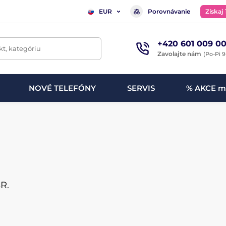
Porovnávanie
Získaj
EUR
+420 601 009 00
t, kategóriu
Zavolajte nám
(Po-Pi 9
NOVÉ TELEFÓNY
SERVIS
% AKCE m
R.