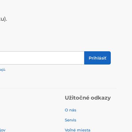
u).
Prihlásiť
ajů
.
Užitočné odkazy
O nás
Servis
jov
Voľné miesta