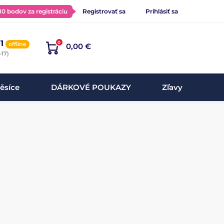
 10 bodov za registráciu
Registrovať sa
Prihlásiť sa
1
0
offline
0,00 €
-17)
ěsíce
DÁRKOVÉ POUKAZY
Zľavy