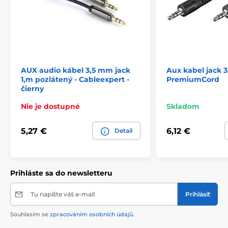
AUX audio kábel 3,5 mm jack
Aux kabel jack
1,m pozlátený - Cableexpert -
PremiumCord
čierny
Nie je dostupné
Skladom
5,27 €
6,12 €
Detail
Prihláste sa do newsletteru
Tu napíšte váš e-mail
Prihlásiť
Souhlasím se
zpracováním osobních údajů
.