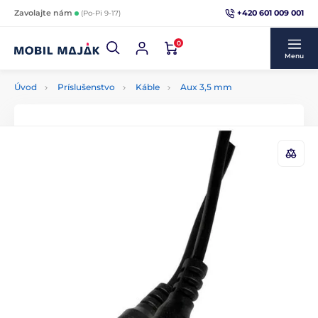
+420 601 009 001
Zavolajte nám
(Po-Pi 9-17)
0
Menu
Úvod
Príslušenstvo
Káble
Aux 3,5 mm