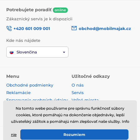
Potrebujete poradiť
online
Zákaznický servis je k dispozícii
+420 601 009 001
obchod@mobilmajak.cz
Kde nás nájdete
Slovenčina
Menu
Užitočné odkazy
Obchodné podmienky
O nás
Reklamácie
Servis
Spracovanie osobných údajov
Voľné miesta
Doprava a platba
Kontakt
Na tomto webe používame pre správnu funkčnosť súbory
cookies, ktoré pomáhajú na dokončenie objednávky, lepší
Odstúpenie od zmluvy
užívateľský zážitok a pomáhajú nám zlepšovať naše služby. Info
nie
Rozumiem
© 2026 www.mobilmajak.sk ⦁ E-shop vytvorila
SIMPLIA.cz