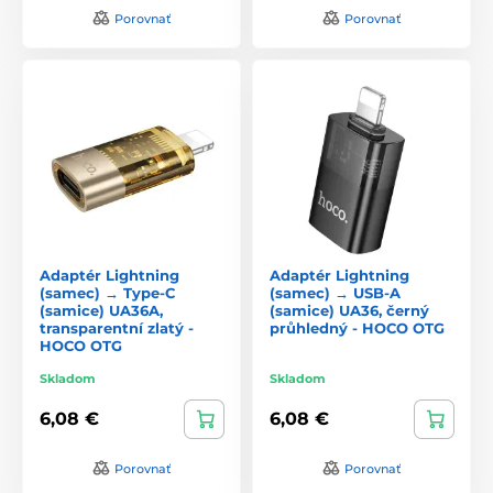
Porovnať
Porovnať
Adaptér Lightning
Adaptér Lightning
(samec) → Type-C
(samec) → USB-A
(samice) UA36A,
(samice) UA36, černý
transparentní zlatý -
průhledný - HOCO OTG
HOCO OTG
Skladom
Skladom
6,08 €
6,08 €
Porovnať
Porovnať