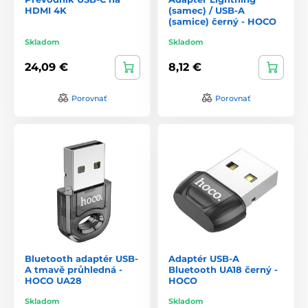
HDMI 4K
(samec) / USB-A
(samice) černý - HOCO
Skladom
Skladom
24,09 €
8,12 €
Porovnať
Porovnať
Bluetooth adaptér USB-
Adaptér USB-A
A tmavě průhledná -
Bluetooth UA18 černý -
HOCO UA28
HOCO
Skladom
Skladom