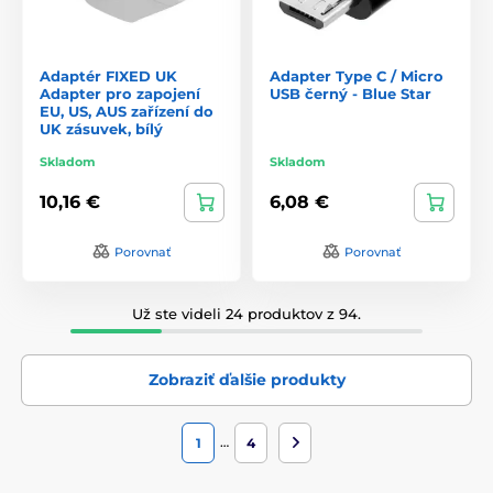
Adaptér FIXED UK
Adapter Type C / Micro
Adapter pro zapojení
USB černý - Blue Star
EU, US, AUS zařízení do
UK zásuvek, bílý
Skladom
Skladom
10,16 €
6,08 €
Porovnať
Porovnať
Už ste videli 24 produktov z 94.
Zobraziť ďalšie produkty
…
1
4