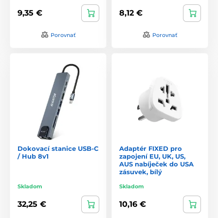
9,35 €
8,12 €
Porovnať
Porovnať
Dokovací stanice USB-C
Adaptér FIXED pro
/ Hub 8v1
zapojení EU, UK, US,
AUS nabíječek do USA
zásuvek, bílý
Skladom
Skladom
32,25 €
10,16 €