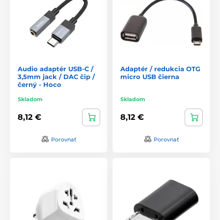
Audio adaptér USB-C /
Adaptér / redukcia OTG
3,5mm jack / DAC čip /
micro USB čierna
černý - Hoco
Skladom
Skladom
8,12 €
8,12 €
Porovnať
Porovnať