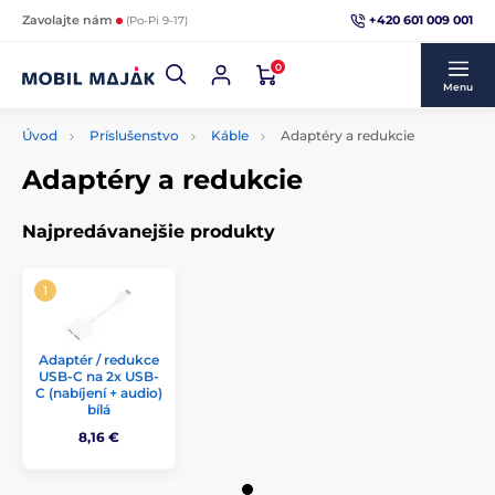
+420 601 009 001
Zavolajte nám
(Po-Pi 9-17)
0
Menu
Úvod
Príslušenstvo
Káble
Adaptéry a redukcie
Adaptéry a redukcie
Najpredávanejšie produkty
Adaptér / redukce
USB-C na 2x USB-
C (nabíjení + audio)
bílá
8,16 €