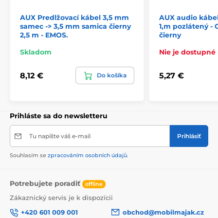
AUX Predlžovací kábel 3,5 mm
AUX audio kábel
samec -> 3,5 mm samica čierny
1,m pozlátený - 
2,5 m - EMOS.
čierny
Skladom
Nie je dostupné
8,12 €
5,27 €
Do košíka
Prihláste sa do newsletteru
Tu napíšte váš e-mail
Prihlásiť
Souhlasím se
zpracováním osobních údajů
.
Potrebujete poradiť
offline
Zákaznický servis je k dispozícii
+420 601 009 001
obchod@mobilmajak.cz