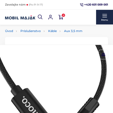
+420 601 009 001
Zavolajte nám
(Po-Pi 9-17)
0
Menu
Úvod
Príslušenstvo
Káble
Aux 3,5 mm