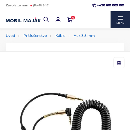
+420 601 009 001
Zavolajte nám
(Po-Pi 9-17)
0
Menu
Úvod
Príslušenstvo
Káble
Aux 3,5 mm