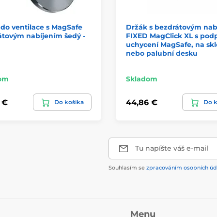
do ventilace s MagSafe
Držák s bezdrátovým nab
átovým nabíjením šedý -
FIXED MagClick XL s pod
uchycení MagSafe, na skl
nebo palubní desku
om
Skladom
 €
44,86 €
Do košíka
Do k
Tu napíšte váš e-mail
Souhlasím se
zpracováním osobních úd
Menu