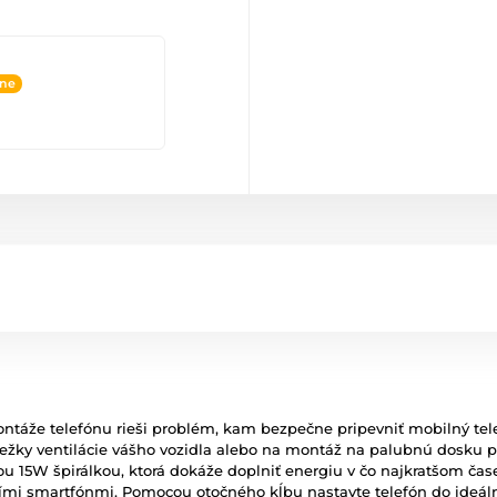
ine
táže telefónu rieši problém, kam bezpečne pripevniť mobilný tele
riežky ventilácie vášho vozidla alebo na montáž na palubnú dosku 
u 15W špirálkou, ktorá dokáže doplniť energiu v čo najkratšom čase
ími smartfónmi. Pomocou otočného kĺbu nastavte telefón do ideáln