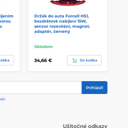
íjením
Držák do auta Forcell HS1,
Ma
porou
bezdrátové nabíjení 15W,
au
o
senzor rozevírání, magnet.
adaptér, červený
Skladom
Sk
34,66 €
32
ošíka
Do košíka
Prihlásiť
ajů
.
Užitočné odkazy