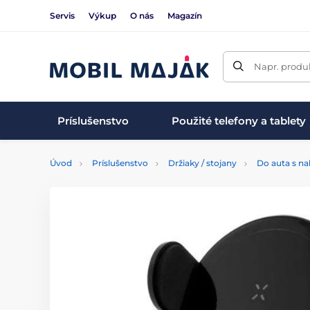
Servis
Výkup
O nás
Magazín
Napr. produk
Príslušenstvo
Použité telefony a tablety
Úvod
Príslušenstvo
Držiaky / stojany
Do auta s na