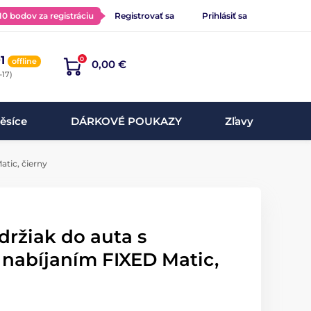
 10 bodov za registráciu
Registrovať sa
Prihlásiť sa
1
0
offline
0,00 €
-17)
ěsíce
DÁRKOVÉ POUKAZY
Zľavy
tic, čierny
ržiak do auta s
nabíjaním FIXED Matic,