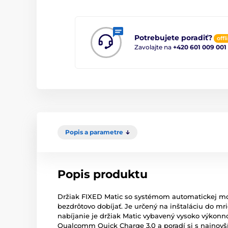
Potrebujete poradiť?
offl
Zavolajte na
+420 601 009 001
Popis a parametre
Popis produktu
Držiak FIXED Matic so systémom automatickej mon
bezdrôtovo dobíjať. Je určený na inštaláciu do m
nabíjanie je držiak Matic vybavený vysoko výkonno
Qualcomm Quick Charge 3.0 a poradí si s najnovš