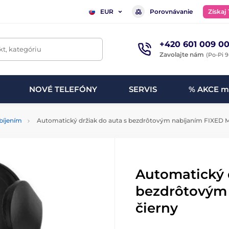
Porovnávanie
Získaj
EUR
+420 601 009 00
t, kategóriu
Zavolajte nám
(Po-Pi 9
NOVÉ TELEFÓNY
SERVIS
% AKCE m
bíjením
Automatický držiak do auta s bezdrôtovým nabíjaním FIXED Ma
Automatický d
bezdrôtovým 
čierny