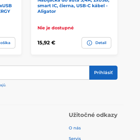
2xUSB
smart IC, čierna, USB-C kábel -
US
ERGY
Aligator
Nie je dostupné
Sk
15,92 €
4,
ošíka
Detail
Prihlásiť
ajů
.
Užitočné odkazy
O nás
Servis