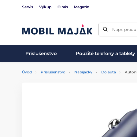
Servis
Výkup
O nás
Magazín
Napr. produk
Príslušenstvo
Použité telefony a tablety
Úvod
Príslušenstvo
Nabíjačky
Do auta
Autona