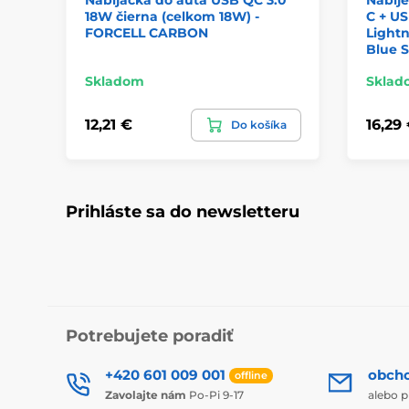
18W čierna (celkom 18W) -
C + US
FORCELL CARBON
Lightn
Blue S
Skladom
Sklad
12,21 €
16,29
Do košíka
Prihláste sa do newsletteru
Potrebujete poradiť
+420 601 009 001
obch
offline
Zavolajte nám
Po-Pi 9-17
alebo p