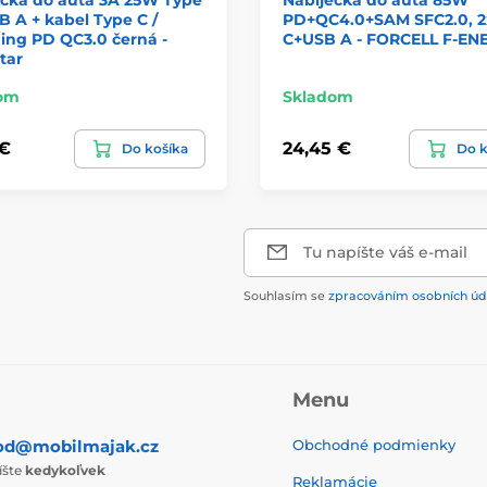
B A + kabel Type C /
PD+QC4.0+SAM SFC2.0, 
ing PD QC3.0 černá -
C+USB A - FORCELL F-EN
tar
om
Skladom
 €
24,45 €
Do košíka
Do k
Tu napíšte váš e-mail
Souhlasím se
zpracováním osobních úd
Menu
od@mobilmajak.cz
Obchodné podmienky
íšte
kedykoľvek
Reklamácie