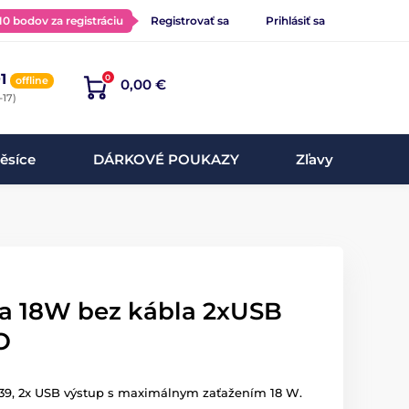
 10 bodov za registráciu
Registrovať sa
Prihlásiť sa
1
0
offline
0,00 €
-17)
ěsíce
DÁRKOVÉ POUKAZY
Zľavy
a 18W bez kábla 2xUSB
O
39, 2x USB výstup s maximálnym zaťažením 18 W.