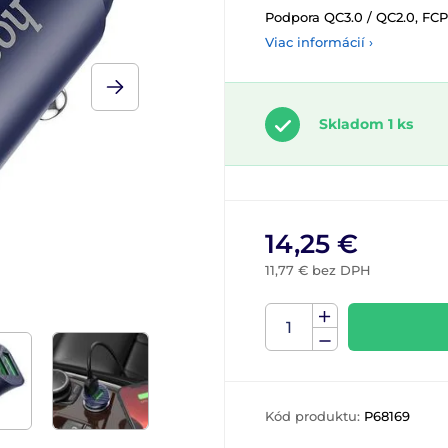
Podpora QC3.0 / QC2.0, FCP
Viac informácií ›
Skladom 1 ks
14,25 €
11,77 € bez DPH
Kód produktu:
P68169