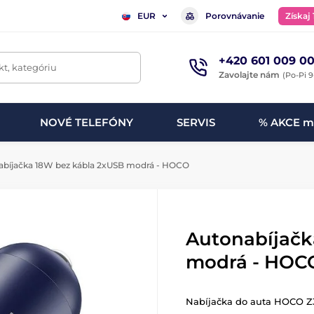
Porovnávanie
Získaj
EUR
+420 601 009 00
t, kategóriu
Zavolajte nám
(Po-Pi 9
NOVÉ TELEFÓNY
SERVIS
% AKCE m
bíjačka 18W bez kábla 2xUSB modrá - HOCO
Autonabíjačk
modrá - HOC
Nabíjačka do auta HOCO Z