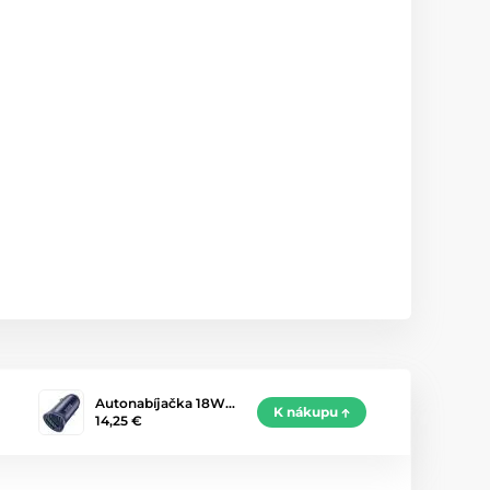
Autonabíjačka 18W…
K nákupu
14,25 €