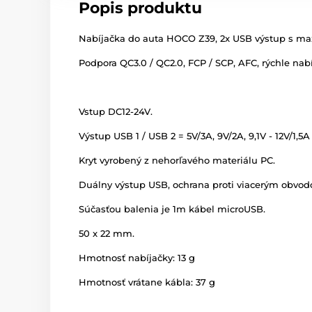
Popis produktu
Nabíjačka do auta HOCO Z39, 2x USB výstup s m
Podpora QC3.0 / QC2.0, FCP / SCP, AFC, rýchle na
Vstup DC12-24V.
Výstup USB 1 / USB 2 = 5V/3A, 9V/2A, 9,1V - 12V/1,5A
Kryt vyrobený z nehorľavého materiálu PC.
Duálny výstup USB, ochrana proti viacerým obvodo
Súčasťou balenia je 1m kábel microUSB.
50 x 22 mm.
Hmotnosť nabíjačky: 13 g
Hmotnosť vrátane kábla: 37 g