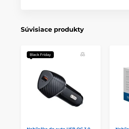
Súvisiace produkty
Black Friday
Nabíjačka do auta USB QC 3.0
Nabíj