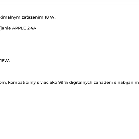
aximálnym zaťažením 18 W.
bíjanie APPLE 2,4A
 18W.
m, kompatibilný s viac ako 99 % digitálnych zariadení s nabíjaním