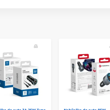
ečka do auta 3A 25W Type
Nabíječka do auta 85W