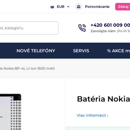
Porovnávanie
Získaj
EUR
+420 601 009 00
t, kategóriu
Zavolajte nám
(Po-Pi 9
NOVÉ TELEFÓNY
SERVIS
% AKCE m
ia Nokia BP-4L Li-Ion 1500 mAh
Batéria Noki
Viac informácií ›