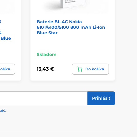
0
Baterie BL-4C Nokia
BL
6101/6100/5100 800 mAh Li-Ion
15
-
Blue Star
 Blue
Skladom
Sk
13,43 €
16
ošíka
Do košíka
Prihlásiť
ajů
.