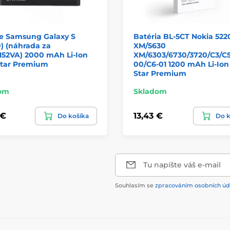
ie Samsung Galaxy S
Batéria BL-5CT Nokia 522
) (náhrada za
XM/5630
152VA) 2000 mAh Li-Ion
XM/6303/6730/3720/C3/C5
Star Premium
00/C6-01 1200 mAh Li-Ion
Star Premium
om
Skladom
 €
13,43 €
Do košíka
Do k
Tu napíšte váš e-mail
Souhlasím se
zpracováním osobních úd