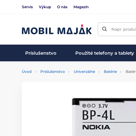
Servis
Výkup
O nás
Magazín
Napr. produk
Príslušenstvo
Použité telefony a tablety
Úvod
Príslušenstvo
Univerzálne
Batérie
Batér