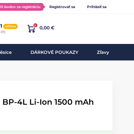
 10 bodov za registráciu
Registrovať sa
Prihlásiť sa
1
0
offline
0,00 €
-17)
ěsíce
DÁRKOVÉ POUKAZY
Zľavy
a BP-4L Li-Ion 1500 mAh