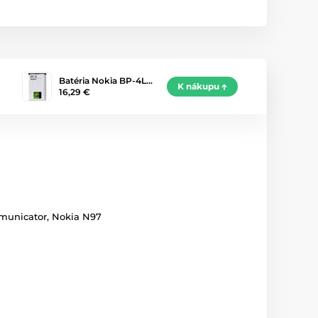
Batéria Nokia BP-4L…
K nákupu
16,29 €
mmunicator, Nokia N97