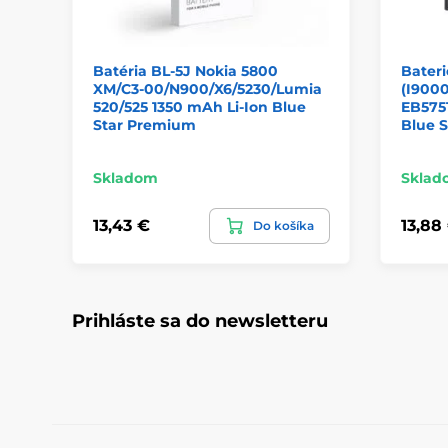
Batéria BL-5J Nokia 5800
Bater
XM/C3-00/N900/X6/5230/Lumia
(I9000
520/525 1350 mAh Li-Ion Blue
EB575
Star Premium
Blue 
Skladom
Sklad
13,43 €
13,88
Do košíka
Prihláste sa do newsletteru