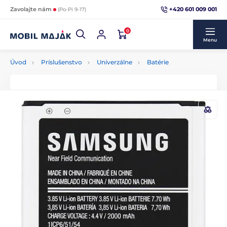
+420 601 009 001
Zavolajte nám
(Po-Pi 9-17)
0
Menu
Úvod
Príslušenstvo
Univerzálne
Batérie