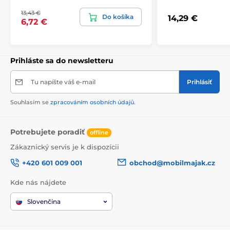
13,43 €
Do košíka
14,29 €
6,72 €
Prihláste sa do newsletteru
Tu napíšte váš e-mail
Prihlásiť
Souhlasím se
zpracováním osobních údajů
.
Potrebujete poradiť
offline
Zákaznický servis je k dispozícii
+420 601 009 001
obchod@mobilmajak.cz
Kde nás nájdete
Slovenčina