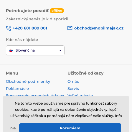
Potrebujete poradiť
offline
Zákaznický servis je k dispozícii
+420 601 009 001
obchod@mobilmajak.cz
Kde nás nájdete
Slovenčina
Menu
Užitočné odkazy
Obchodné podmienky
O nás
Reklamácie
Servis
Spracovanie osobných údajov
Voľné miesta
Doprava a platba
Kontakt
Na tomto webe používame pre správnu funkčnosť súbory
cookies, ktoré pomáhajú na dokončenie objednávky, lepší
Odstúpenie od zmluvy
užívateľský zážitok a pomáhajú nám zlepšovať naše služby. Info
nie
Rozumiem
© 2026 www.mobilmajak.sk ⦁ E-shop vytvorila
SIMPLIA.cz