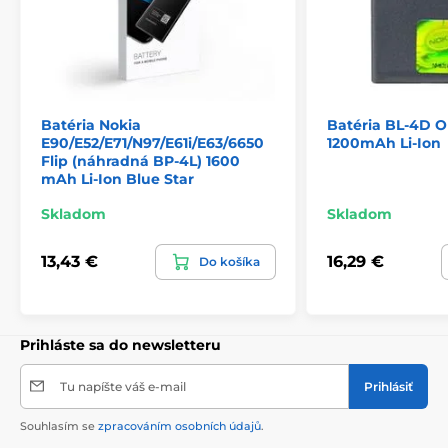
Batéria Nokia
Batéria BL-4D 
E90/E52/E71/N97/E61i/E63/6650
1200mAh Li-Ion
Flip (náhradná BP-4L) 1600
mAh Li-Ion Blue Star
Skladom
Skladom
13,43 €
16,29 €
Do košíka
Prihláste sa do newsletteru
Tu napíšte váš e-mail
Prihlásiť
Souhlasím se
zpracováním osobních údajů
.