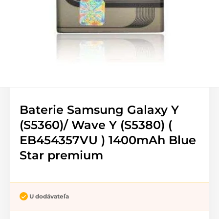
Baterie Samsung Galaxy Y
(S5360)/ Wave Y (S5380) (
EB454357VU ) 1400mAh Blue
Star premium
U dodávateľa