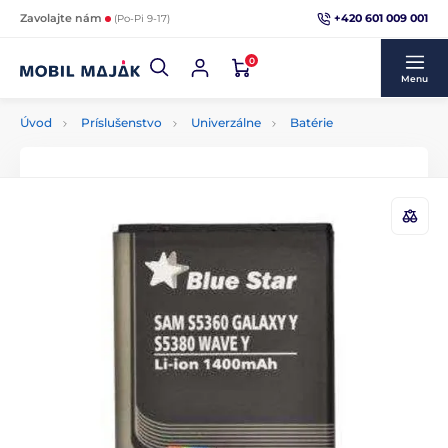
+420 601 009 001
Zavolajte nám
(Po-Pi 9-17)
0
Menu
Úvod
Príslušenstvo
Univerzálne
Batérie