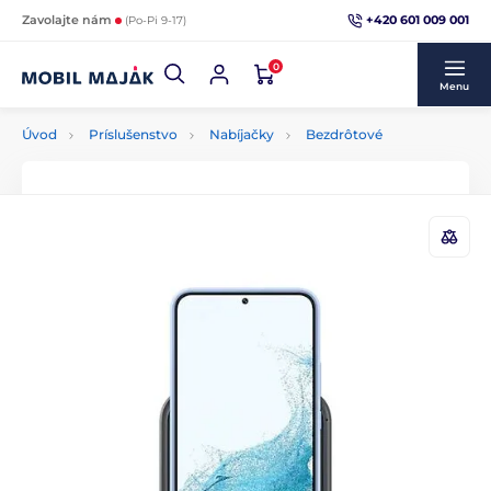
+420 601 009 001
Zavolajte nám
(Po-Pi 9-17)
0
Menu
Úvod
Príslušenstvo
Nabíjačky
Bezdrôtové