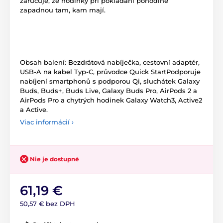
zaručuje, že hodinky při pokládání pohodlně
zapadnou tam, kam mají.
Obsah balení: Bezdrátová nabíječka, cestovní adaptér,
USB-A na kabel Typ-C, průvodce Quick StartPodporuje
nabíjení smartphonů s podporou Qi, sluchátek Galaxy
Buds, Buds+, Buds Live, Galaxy Buds Pro, AirPods 2 a
AirPods Pro a chytrých hodinek Galaxy Watch3, Active2
a Active.
Viac informácií ›
Nie je dostupné
61,19 €
50,57 € bez DPH