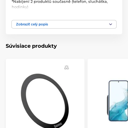
*Nabíjení 2 produktů současně (telefon, sluchátka,
hodinky)
*Podpora rychlonabíjení 7.5W pro iOS zařízení
Zobraziť celý popis
Telefon se bude nabíjet i v ochranném pouzdře. Tenké
kryty nejsou pro nabíjení žádnou překážkou, takže
Súvisiace produkty
sundávání krytů není třeba, jednoduše zařízení
položte a nabijte.
Světlo nebude nijak narušovat váš zasloužený
odpočinek. LED dioda nejen intuitivně mění barvu,
aby zobrazovala stav nabíjení vašich zařízení, ale
můžete ji také ztlumit, aby nerušila váš spánek.
Získejte rychle potřebný výkon díky podpoře až 9W
rychlého nabíjení. Toto rychlé posílení baterie je
kompatibilní s USB PD a cestovními adaptéry
Adaptive Fast Charging.