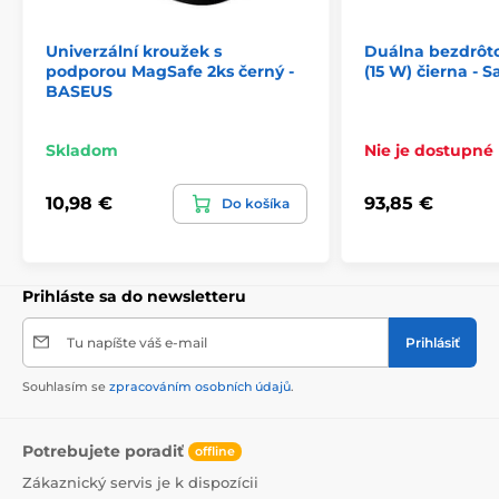
Univerzální kroužek s
Duálna bezdrôt
Nabíjejte své hodinky Galaxy Watch ještě rychleji
podporou MagSafe 2ks černý -
(15 W) čierna -
pomocí speciálně vyhrazeného místa. Toto místo je
BASEUS
opatřeno vnitřním magnetem na pravé straně, což
zaručuje, že hodinky při pokládání pohodlně
Skladom
Nie je dostupné
zapadnou tam, kam mají.
10,98 €
93,85 €
Do košíka
Obsah balení: Bezdrátová nabíječka, cestovní adaptér,
USB-A na kabel Typ-C, průvodce Quick StartPodporuje
Prihláste sa do newsletteru
nabíjení smartphonů s podporou Qi, sluchátek Galaxy
Buds, Buds+, Buds Live, Galaxy Buds Pro, AirPods 2 a
Tu napíšte váš e-mail
Prihlásiť
AirPods Pro a chytrých hodinek Galaxy Watch3, Active2
a Active.
Souhlasím se
zpracováním osobních údajů
.
Potrebujete poradiť
offline
Zákaznický servis je k dispozícii