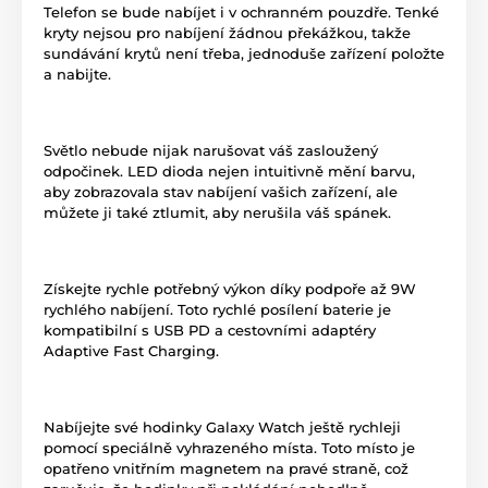
Telefon se bude nabíjet i v ochranném pouzdře. Tenké
kryty nejsou pro nabíjení žádnou překážkou, takže
sundávání krytů není třeba, jednoduše zařízení položte
a nabijte.
Světlo nebude nijak narušovat váš zasloužený
odpočinek. LED dioda nejen intuitivně mění barvu,
aby zobrazovala stav nabíjení vašich zařízení, ale
můžete ji také ztlumit, aby nerušila váš spánek.
Získejte rychle potřebný výkon díky podpoře až 9W
rychlého nabíjení. Toto rychlé posílení baterie je
kompatibilní s USB PD a cestovními adaptéry
Adaptive Fast Charging.
Nabíjejte své hodinky Galaxy Watch ještě rychleji
pomocí speciálně vyhrazeného místa. Toto místo je
opatřeno vnitřním magnetem na pravé straně, což