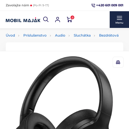
+420 601 009 001
Zavolajte nám
(Po-Pi 9-17)
0
Menu
Úvod
Príslušenstvo
Audio
Sluchátka
Bezdrátová