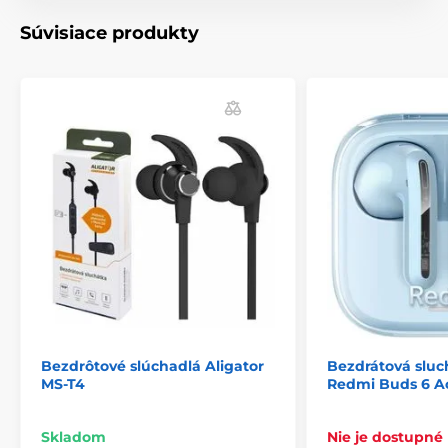
Bezdrátový přenos přes Bluetooth
Bluetooth 5.4 zaručuje stabilní a kvalitní bezdrátové
Súvisiace produkty
připojení – poslouchejte hudbu nebo vyřizujte hovory
bez nutnosti kabelů.
Vestavěné ovládací tlačítko
Umožňuje snadné ovládání přehrávání hudby i hovorů
přímo na sluchátkách.
Celodenní pohodlí
Měkké náušníky a nastavitelný hlavový most zajišťují
maximální komfort i při dlouhodobém nošení.
Skládací design
Kompaktní a skládací konstrukce umožňuje snadné
přenášení a uložení do batohu nebo tašky.
Možnost kabelového připojení
Sluchátka jsou vybavena AUX vstupem, takže je
můžete používat i s kabelem.
Bezdrôtové slúchadlá Aligator
Bezdrátová sluc
MS-T4
Redmi Buds 6 Ac
Technické specifikace:
Skladom
Nie je dostupné