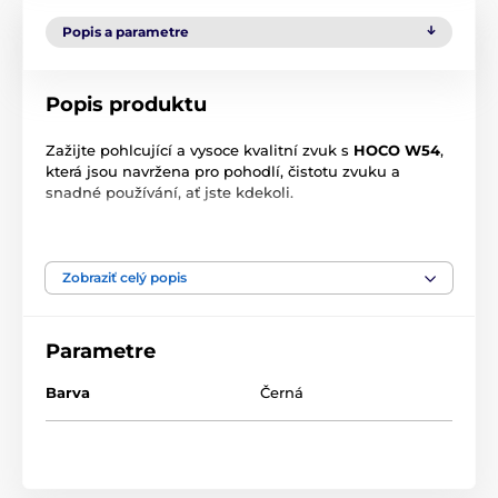
Popis a parametre
Popis produktu
Zažijte pohlcující a vysoce kvalitní zvuk s
HOCO W54
,
která jsou navržena pro pohodlí, čistotu zvuku a
snadné používání, ať jste kdekoli.
Hlavní vlastnosti:
Prémiová kvalita zvuku
Zobraziť celý popis
Užijte si křišťálově čistý zvuk s hlubokými, silnými
basy pro bohatý poslechový zážitek napříč všemi
hudebními žánry.
Parametre
Aktivní potlačení hluku (ANC)
Barva
Černá
Pokročilá technologie ANC účinně eliminuje okolní
hluk. Ideální pro cestování, dojíždění nebo práci v
hlučném prostředí – potlačuje nízkofrekvenční zvuky,
jako je hluk motoru, ventilátoru nebo letadla.