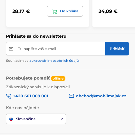
Verze Bluetooth:
V5.4 (Blue trum AB5632C)
28,17 €
24,09 €
Kapacita baterie:
400 mAh
Do košíka
Doba nabíjení:
přibližně 2 hodiny
Doba přehrávání:
Prihláste sa do newsletteru
až 30 hodin (bez ANC)
Tu napíšte váš e-mail
Prihlásiť
až 22 hodin (s ANC)
Souhlasím se
zpracováním osobních údajů
.
Aktivní potlačení hluku (ANC):
ano
Konektory:
USB-C, AUX
Potrebujete poradiť
offline
Rozměry:
195 × 185 × 84 mm
Zákaznický servis je k dispozícii
Hmotnost:
239 g
+420 601 009 001
obchod@mobilmajak.cz
Kde nás nájdete
Slovenčina