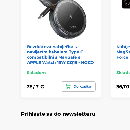
Bezdrátová nabíječka s
Nabíje
navíjecím kabelem Type C
MagSaf
compatibilní s MagSafe a
Forcel
APPLE Watch 15W CQ18 - HOCO
Skladom
Sklad
28,17 €
36,70
Do košíka
Prihláste sa do newsletteru