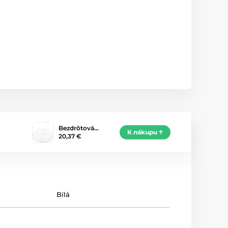
Bezdrôtová…
K nákupu
20,37 €
Bílá