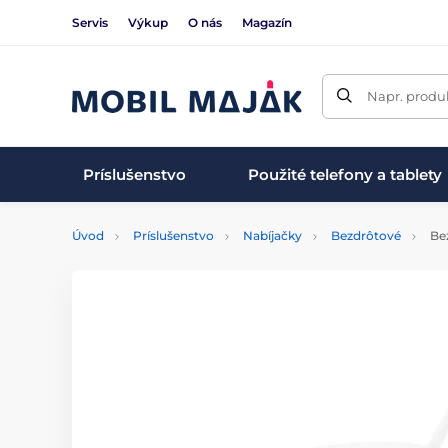
Servis
Výkup
O nás
Magazín
Napr. produk
Príslušenstvo
Použité telefony a tablety
Úvod
Príslušenstvo
Nabíjačky
Bezdrôtové
Bez