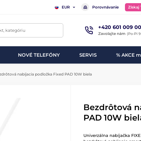
Porovnávanie
Získaj
EUR
+420 601 009 00
t, kategóriu
Zavolajte nám
(Po-Pi 9
NOVÉ TELEFÓNY
SERVIS
% AKCE m
drôtová nabíjacia podložka Fixed PAD 10W biela
Bezdrôtová n
PAD 10W biel
Univerzálna nabíjačka FIX