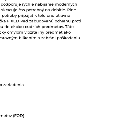
a podporuje rýchle nabíjanie moderných
skracuje čas potrebný na dobitie. Plne
 potreby pripájať k telefónu otravné
ožka FIXED Pad zabudovanú ochranu proti
nou detekciou cudzích predmetov. Táto
ačky omylom vložíte iný predmet ako
s varovným blikaním a zabráni poškodeniu
ho zariadenia
dmetov (FOD)