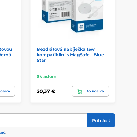
átovou
Bezdrátová nabíječka 15w
Sk
černá
kompatibilní s MagSafe - Blue
Sw
Star
Skladom
Sk
20,37 €
75
ošíka
Do košíka
Prihlásiť
ajů
.