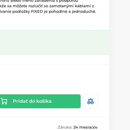
tfónu alebo iného zariadenia s podporou
akže sa môžete rozlúčiť so zamotanými káblami z
žívanie podložky FIXED je pohodlné a jednoduché.
Pridať do košíka
Záruka:
24 mesiacov