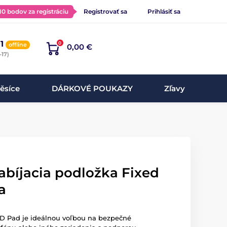
 10 bodov za registráciu
Registrovať sa
Prihlásiť sa
1
0
offline
0,00 €
-17)
ěsíce
DÁRKOVÉ POUKAZY
Zľavy
abíjacia podložka Fixed
a
ED Pad je ideálnou voľbou na bezpečné