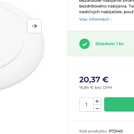
bezdrôtové nabíjanie smar
bezdrôtového nabíjania. T
tradičných nabíjačiek, pou
Viac informácií ›
Skladom 1 ks
20,37 €
16,84 € bez DPH
Kód produktu:
P72140