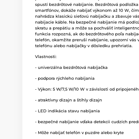
spustí bezdrôtové nabíjanie. Bezdrôtová podložk
smartfónov, dokáže nabíjať výkonom až 10 W, čím 
nahrádza klasickú sieťovú nabíjačku a zbavuje vás
nabíjacie káble. Na bezpečné nabíjanie má podl
skratu a prepätiu a môže sa pochváliť inteligent
funkcia rozpozná, ak do bezdrôtového poľa nabíj
telefón, okamžite preruší nabíjanie, upozorní vá
telefónu alebo nabíjačky v dôsledku prehriatia.
Vlastnosti:
- univerzálna bezdrôtová nabíjačka
- podpora rýchleho nabíjania
- Výkon: 5 W/7,5 W/10 W v závislosti od pripojené
- atraktívny dizajn a štíhly dizajn
- LED indikácia stavu nabíjania
- bezpečné nabíjanie vďaka detekcii cudzích pre
- Môže nabíjať telefón v puzdre alebo kryte