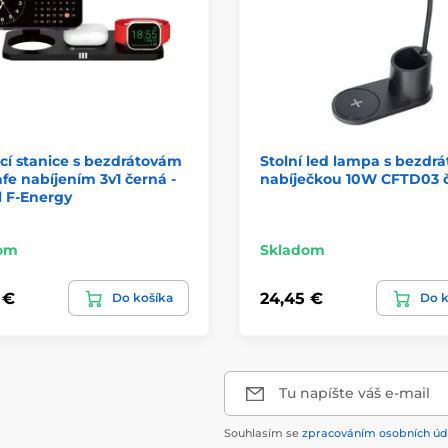
cí stanice s bezdrátovám
Stolní led lampa s bezdr
e nabíjením 3v1 černá -
nabíječkou 10W CFTD03 
l F-Energy
om
Skladom
 €
24,45 €
Do košíka
Do k
Tu napíšte váš e-mail
Souhlasím se
zpracováním osobních úd