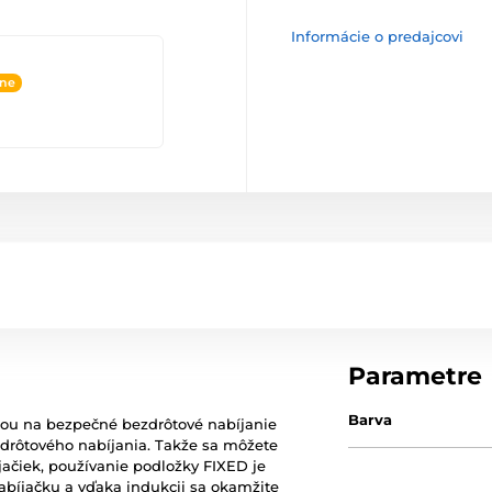
Informácie o predajcovi
ine
Parametre
Barva
bou na bezpečné bezdrôtové nabíjanie
drôtového nabíjania. Takže sa môžete
jačiek, používanie podložky FIXED je
nabíjačku a vďaka indukcii sa okamžite