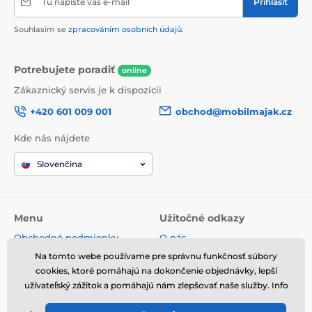
Tu napíšte váš e-mail
Prihlásiť
Souhlasím se
zpracováním osobních údajů
.
Potrebujete poradiť
online
Zákaznický servis je k dispozícii
+420 601 009 001
obchod@mobilmajak.cz
Kde nás nájdete
Slovenčina
Menu
Užitočné odkazy
Obchodné podmienky
O nás
Reklamácie
Servis
Na tomto webe používame pre správnu funkčnosť súbory
cookies, ktoré pomáhajú na dokončenie objednávky, lepší
Spracovanie osobných údajov
Voľné miesta
užívateľský zážitok a pomáhajú nám zlepšovať naše služby. Info
Doprava a platba
Kontakt
Odstúpenie od zmluvy