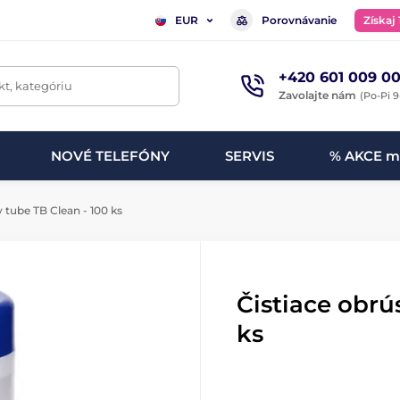
Porovnávanie
Získaj
EUR
+420 601 009 00
t, kategóriu
Zavolajte nám
(Po-Pi 9
NOVÉ TELEFÓNY
SERVIS
% AKCE m
 tube TB Clean - 100 ks
Čistiace obrú
ks