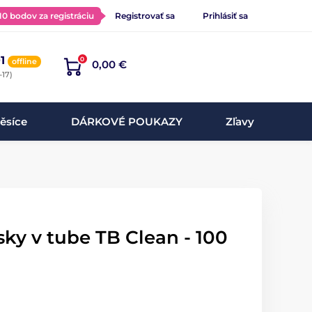
 10 bodov za registráciu
Registrovať sa
Prihlásiť sa
1
0
offline
0,00 €
-17)
ěsíce
DÁRKOVÉ POUKAZY
Zľavy
sky v tube TB Clean - 100