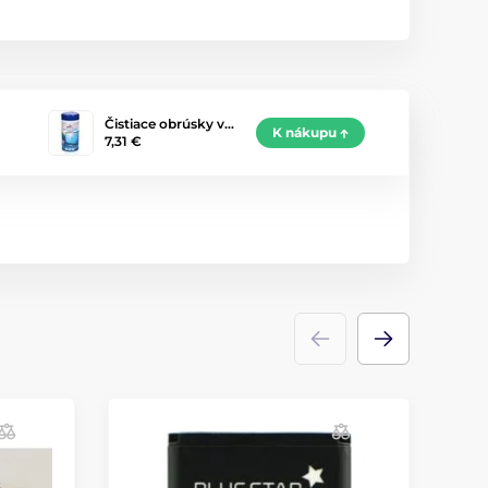
Čistiace obrúsky v…
K nákupu
7,31 €