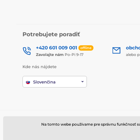
Potrebujete poradiť
+420 601 009 001
obch
offline
Zavolajte nám
Po-Pi 9-17
alebo p
Kde nás nájdete
Slovenčina
Na tomto webe používame pre správnu funkčnosť súbo