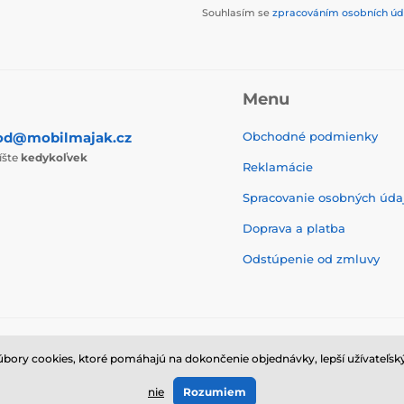
Souhlasím se
zpracováním osobních úd
Menu
od@mobilmajak.cz
Obchodné podmienky
íšte
kedykoľvek
Reklamácie
Spracovanie osobných úda
Doprava a platba
Odstúpenie od zmluvy
ry cookies, ktoré pomáhajú na dokončenie objednávky, lepší užívateľský
© 2026 www.mobilmajak.sk ⦁ E-shop vytvorila
SIMPLIA.cz
nie
Rozumiem