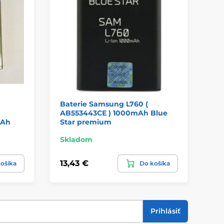
á
Baterie Samsung L760 (
Pu
AB553443CE ) 1000mAh Blue
mAh
Star premium
Skladom
Sk
13,43 €
8,
ošíka
Do košíka
Prihlásiť