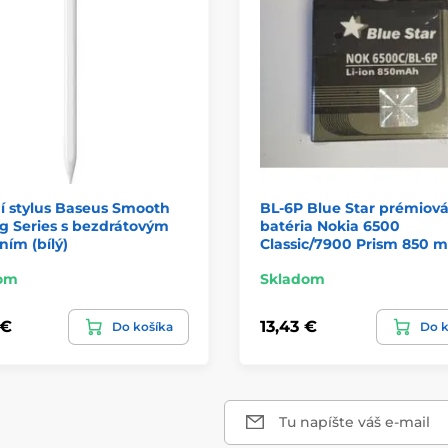
í stylus Baseus Smooth
BL-6P Blue Star prémiov
g Series s bezdrátovým
batéria Nokia 6500
ním (bílý)
Classic/7900 Prism 850 
om
Skladom
 €
13,43 €
Do košíka
Do k
Tu napíšte váš e-mail