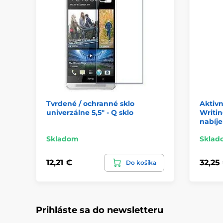
Tvrdené / ochranné sklo
Aktivn
univerzálne 5,5" - Q sklo
Writin
nabíje
Skladom
Sklad
12,21 €
32,25
Do košíka
Prihláste sa do newsletteru