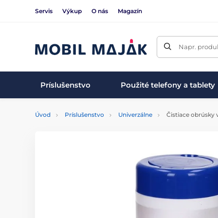
Servis
Výkup
O nás
Magazín
Napr. produk
Príslušenstvo
Použité telefony a tablety
Úvod
Príslušenstvo
Univerzálne
Čistiace obrúsky v