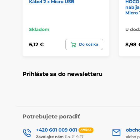
Kábel 2 x Micro USB
HOCO 
nabíja
Micro 
Skladom
U dod
6,12 €
8,98 
Do košíka
Prihláste sa do newsletteru
Potrebujete poradiť
+420 601 009 001
obch
offline
Zavolajte nám
Po-Pi 9-17
alebo p