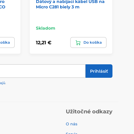
ro
Dátový a nabíjací kábel USB na
Dá
OCO
Micro C281 biely 3 m
US
Or
Skladom
Sk
12,21 €
10
ošíka
Do košíka
Prihlásiť
ajů
.
Užitočné odkazy
O nás