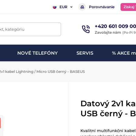
Porovnávanie
Získaj
EUR
+420 601 009 00
t, kategóriu
Zavolajte nám
(Po-Pi 9
NOVÉ TELEFÓNY
SERVIS
% AKCE m
v1 kabel Lightning / Micro USB černý - BASEUS
Datový 2v1 ka
USB černý - 
Kvalitní multifunkční kabe