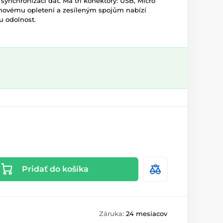
 synchronizaci dat. Má tři konektory: USB, Micro
onovému opletení a zesíleným spojům nabízí
u odolnost.
Pridať do košíka
Záruka:
24 mesiacov