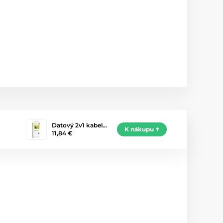
Datový 2v1 kabel…
K nákupu
11,84 €