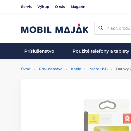
Servis
Výkup
O nás
Magazín
Napr. produk
Príslušenstvo
Použité telefony a tablety
Úvod
Príslušenstvo
Káble
Micro USB
Datový 2