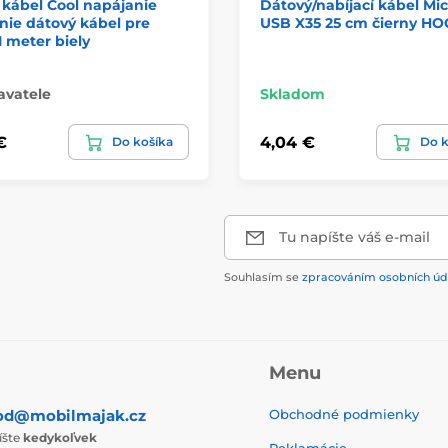
kábel Cool napájanie
Dátový/nabíjací kábel Mic
nie dátový kábel pre
USB X35 25 cm čierny H
1 meter biely
avatele
Skladom
€
4,04 €
Do košíka
Do k
Tu napíšte váš e-mail
Souhlasím se
zpracováním osobních úd
Menu
od@mobilmajak.cz
Obchodné podmienky
íšte
kedykoľvek