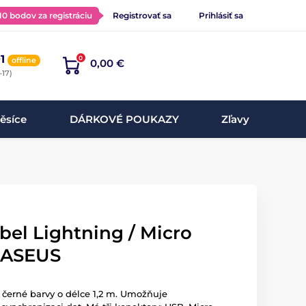
 10 bodov za registráciu
Registrovať sa
Prihlásiť sa
1
0
offline
0,00 €
-17)
ěsíce
DÁRKOVÉ POUKAZY
Zľavy
bel Lightning / Micro
BASEUS
l černé barvy o délce 1,2 m. Umožňuje