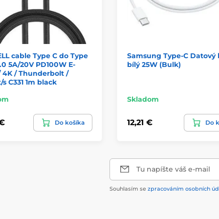
LL cable Type C do Type
Samsung Type-C Datový 
.0 5A/20V PD100W E-
bílý 25W (Bulk)
 4K / Thunderbolt /
/s C331 1m black
om
Skladom
 €
12,21 €
Do košíka
Do k
Tu napíšte váš e-mail
Souhlasím se
zpracováním osobních úd