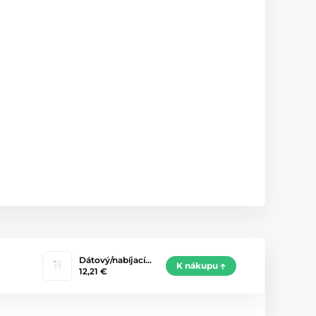
Dátový/nabíjací…
K nákupu
12,21 €