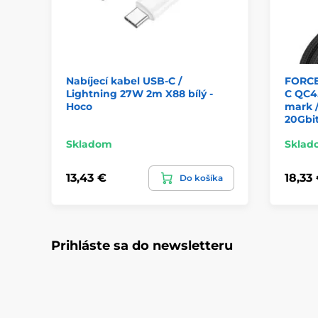
Nabíjecí kabel USB-C /
FORCE
Lightning 27W 2m X88 bílý -
C QC4
Hoco
mark /
20Gbit
Skladom
Sklad
13,43 €
18,33
Do košíka
Prihláste sa do newsletteru