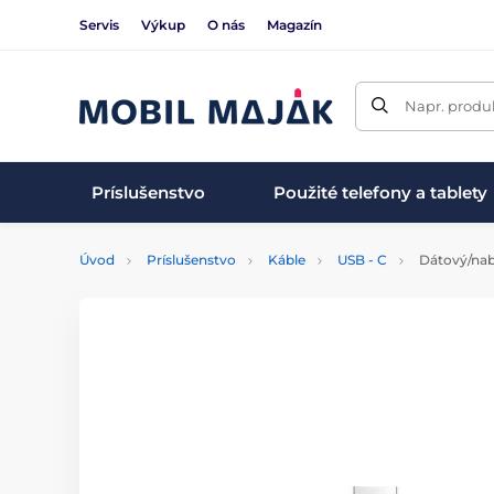
Servis
Výkup
O nás
Magazín
Napr. produk
Príslušenstvo
Použité telefony a tablety
Úvod
Príslušenstvo
Káble
USB - C
Dátový/nabí