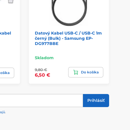
kabel
Datový Kabel USB-C / USB-C 1m
Da
černý (Bulk) - Samsung EP-
na
DG977BBE
Sa
Skladom
Sk
9,80 €
Do košíka
16
ošíka
6,50 €
Prihlásiť
ajů
.