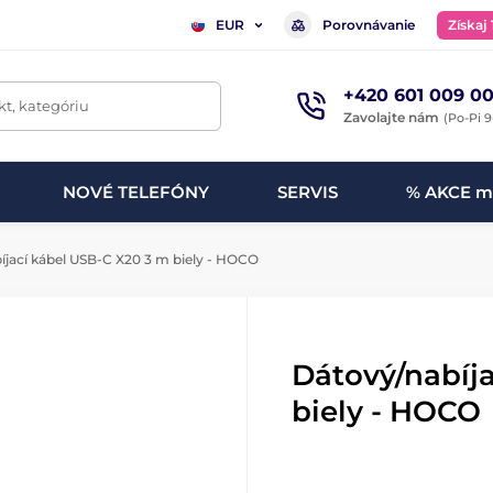
Porovnávanie
Získaj
EUR
+420 601 009 00
t, kategóriu
Zavolajte nám
(Po-Pi 9
NOVÉ TELEFÓNY
SERVIS
% AKCE m
jací kábel USB-C X20 3 m biely - HOCO
Dátový/nabíj
biely - HOCO