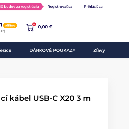
 10 bodov za registráciu
Registrovať sa
Prihlásiť sa
1
0
offline
0,00 €
-17)
ěsíce
DÁRKOVÉ POUKAZY
Zľavy
ací kábel USB-C X20 3 m