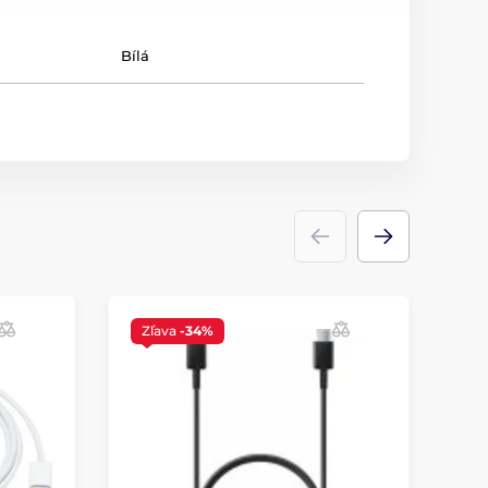
Bílá
Zľava
-34%