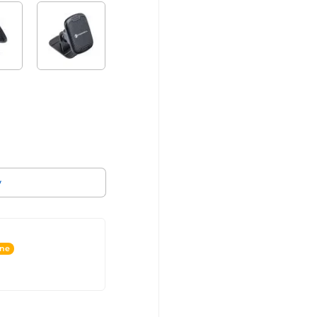
v
ine