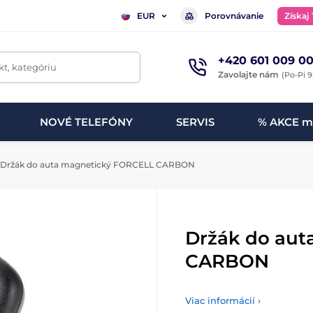
Porovnávanie
Získaj
EUR
+420 601 009 00
t, kategóriu
Zavolajte nám
(Po-Pi 9
NOVÉ TELEFÓNY
SERVIS
% AKCE m
Držák do auta magnetický FORCELL CARBON
Držák do au
CARBON
Viac informácií ›