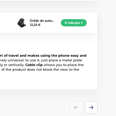
Držák do auta…
K nákupu
12,25 €
rt of travel and makes using the phone easy and
y universal; to use it, just place a metal plate
y or vertically.
Cable clip
allows you to place the
 of the product does not block the view to the