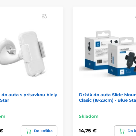
 do auta s prísavkou biely
Držák do auta Slide Mou
 Star
Clasic (18-23cm) - Blue St
om
Skladom
 €
14,25 €
Do košíka
Do k