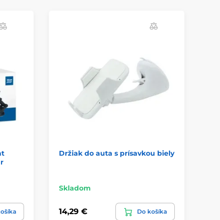
nt
Držiak do auta s prísavkou biely
Ma
ar
čie
Skladom
Sk
14,29 €
16
ošíka
Do košíka