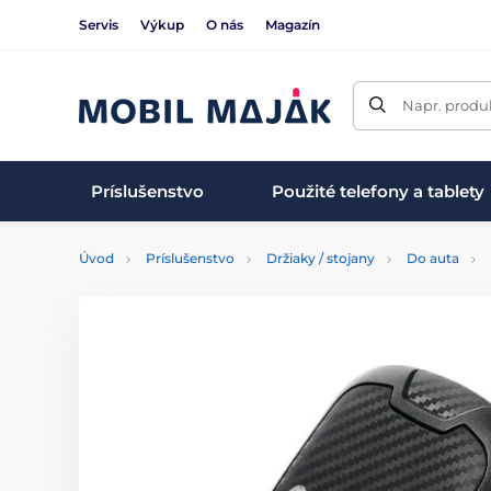
Servis
Výkup
O nás
Magazín
Napr. produk
Príslušenstvo
Použité telefony a tablety
Úvod
Príslušenstvo
Držiaky / stojany
Do auta