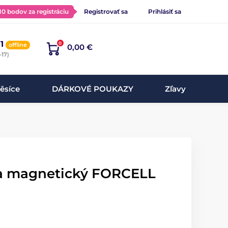
 10 bodov za registráciu
Registrovať sa
Prihlásiť sa
1
0
offline
0,00 €
-17)
ěsíce
DÁRKOVÉ POUKAZY
Zľavy
ta magnetický FORCELL