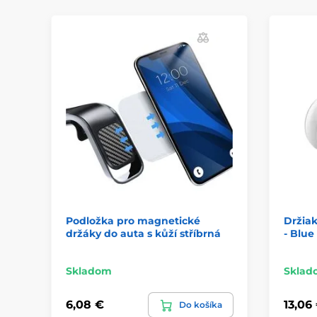
Podložka pro magnetické
Držiak
držáky do auta s kůží stříbrná
- Blue
Skladom
Sklad
6,08 €
13,06
Do košíka