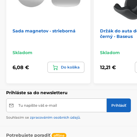
Sada magnetov - strieborná
Držák do auta d
černý - Baseus
Skladom
Skladom
6,08 €
12,21 €
Do košíka
Prihláste sa do newsletteru
Tu napíšte váš e-mail
Prihlásiť
Souhlasím se
zpracováním osobních údajů
.
Potrebujete poradiť
offline