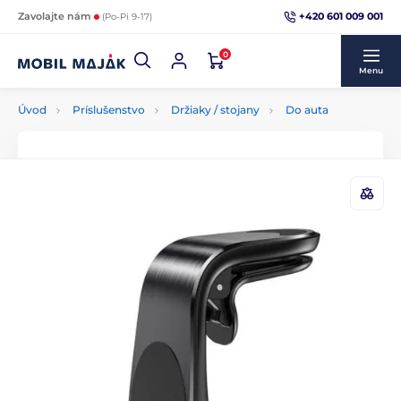
+420 601 009 001
Zavolajte nám
(Po-Pi 9-17)
0
Menu
Úvod
Príslušenstvo
Držiaky / stojany
Do auta