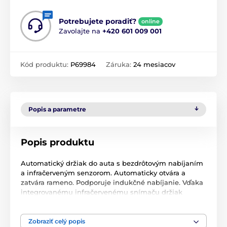
Potrebujete poradiť?
online
Zavolajte na
+420 601 009 001
Kód produktu:
P69984
Záruka:
24 mesiacov
Popis a parametre
Popis produktu
Automatický držiak do auta s bezdrôtovým nabíjaním
a infračerveným senzorom. Automaticky otvára a
zatvára rameno. Podporuje indukčné nabíjanie. Vďaka
integrovanému infračervenému snímaču držiak
automaticky rozpozná zariadenie, keď sa nachádza v
blízkosti príslušenstva (5-20 cm), a potom automaticky
otvorí a zatvorí rameno, keď je telefón vo vnútri. Držiak
Zobraziť celý popis