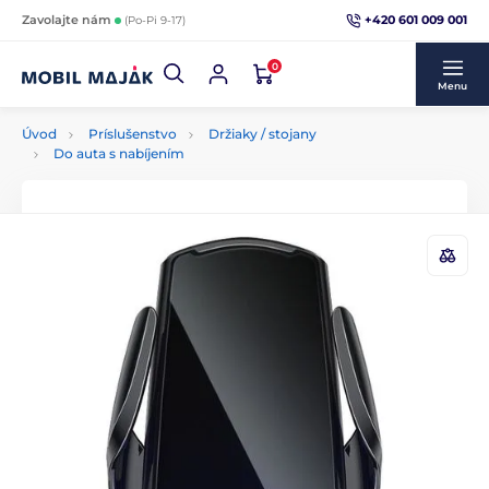
+420 601 009 001
Zavolajte nám
(Po-Pi 9-17)
0
Menu
Úvod
Príslušenstvo
Držiaky / stojany
Do auta s nabíjením