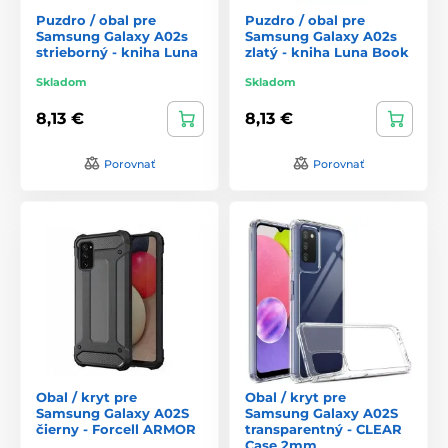
Puzdro / obal pre
Puzdro / obal pre
Samsung Galaxy A02s
Samsung Galaxy A02s
strieborný - kniha Luna
zlatý - kniha Luna Book
Skladom
Skladom
8,13 €
8,13 €
Porovnať
Porovnať
Obal / kryt pre
Obal / kryt pre
Samsung Galaxy A02S
Samsung Galaxy A02S
čierny - Forcell ARMOR
transparentný - CLEAR
Case 2mm