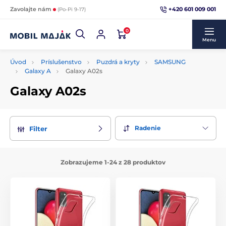
+420 601 009 001
Zavolajte nám
(Po-Pi 9-17)
0
Menu
Úvod
Príslušenstvo
Puzdrá a kryty
SAMSUNG
Galaxy A
Galaxy A02s
Galaxy A02s
Radenie
Filter
Zobrazujeme 1-24 z 28 produktov