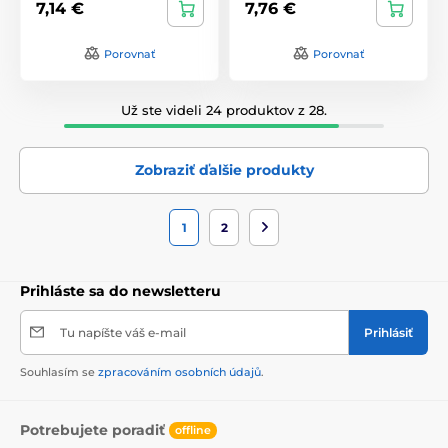
7,14 €
7,76 €
Porovnať
Porovnať
Už ste videli 24 produktov z 28.
Zobraziť ďalšie produkty
1
2
Prihláste sa do newsletteru
Tu napíšte váš e-mail
Prihlásiť
Souhlasím se
zpracováním osobních údajů
.
Potrebujete poradiť
offline