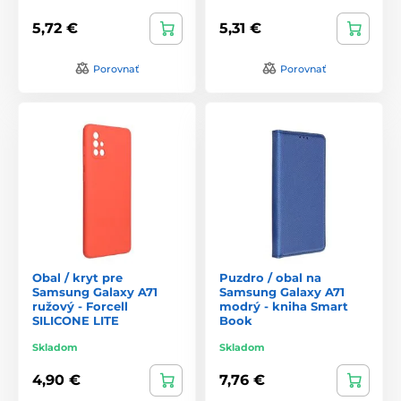
5,72 €
5,31 €
Porovnať
Porovnať
Obal / kryt pre
Puzdro / obal na
Samsung Galaxy A71
Samsung Galaxy A71
ružový - Forcell
modrý - kniha Smart
SILICONE LITE
Book
Skladom
Skladom
4,90 €
7,76 €