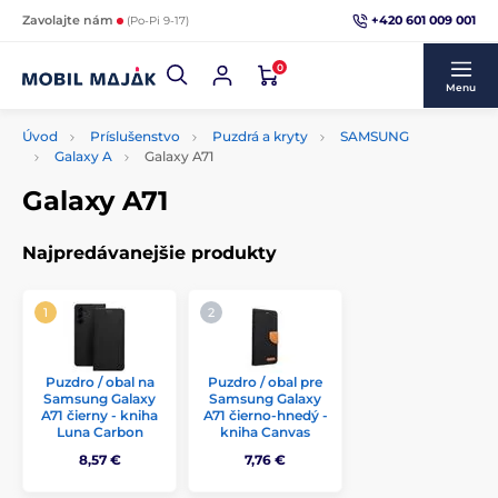
+420 601 009 001
Zavolajte nám
(Po-Pi 9-17)
0
Menu
Úvod
Príslušenstvo
Puzdrá a kryty
SAMSUNG
Galaxy A
Galaxy A71
Galaxy A71
Najpredávanejšie produkty
Puzdro / obal na
Puzdro / obal pre
Samsung Galaxy
Samsung Galaxy
A71 čierny - kniha
A71 čierno-hnedý -
Luna Carbon
kniha Canvas
8,57 €
7,76 €