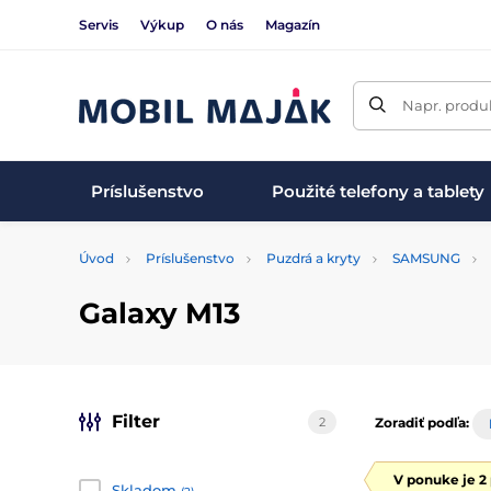
Servis
Výkup
O nás
Magazín
Napr. produk
Príslušenstvo
Použité telefony a tablety
Úvod
Príslušenstvo
Puzdrá a kryty
SAMSUNG
Galaxy M13
Filter
2
Zoradiť podľa:
V ponuke je 2
Skladom