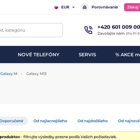
Porovnávanie
Získaj
EUR
+420 601 009 00
t, kategóriu
Zavolajte nám
(Po-Pi 9
NOVÉ TELEFÓNY
SERVIS
% AKCE m
Galaxy M
Galaxy M13
Doporučené
Od najlacnejšieho
Od najdražšieho
Od najnovš
 produktov
- filtrujte výsledky presne podľa Vašich požiadaviek.