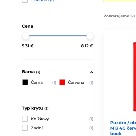
(2)
Zobrazujeme 1-2 
Cena
5.31 €
8.12 €
Barva
(2)
Černá
(1)
Červená
(1)
Typ krytu
(2)
Knížkový
(1)
Puzdro / o
M13 4G červ
Zadní
(1)
book