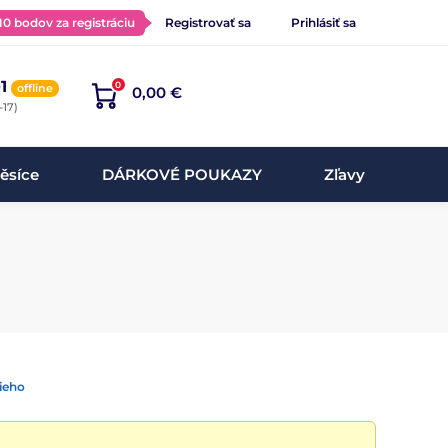
 10 bodov za registráciu
Registrovať sa
Prihlásiť sa
1
0
offline
0,00 €
-17)
ěsíce
DÁRKOVÉ POUKAZY
Zľavy
ieho