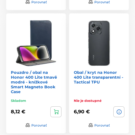
Porovnať
Porovnať
Pouzdro / obal na
Obal / kryt na Honor
Honor 400 Lite tmavě
400 Lite transparentní -
modré - knížkové
Tactical TPU
Smart Magneto Book
Case
Skladom
Nie je dostupné
8,12 €
6,90 €
Porovnať
Porovnať