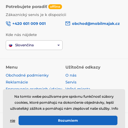
Potrebujete poradiť
offline
Zákaznický servis je k dispozícii
+420 601 009 001
obchod@mobilmajak.cz
Kde nás nájdete
Slovenčina
Menu
Užitočné odkazy
Obchodné podmienky
O nás
Reklamácie
Servis
Spracovanie osobných údajov
Voľné miesta
Doprava a platba
Kontakt
Na tomto webe používame pre správnu funkčnosť súbory
cookies, ktoré pomáhajú na dokončenie objednávky, lepší
Odstúpenie od zmluvy
užívateľský zážitok a pomáhajú nám zlepšovať naše služby. Info
nie
Rozumiem
© 2026 www.mobilmajak.sk ⦁ E-shop vytvorila
SIMPLIA.cz