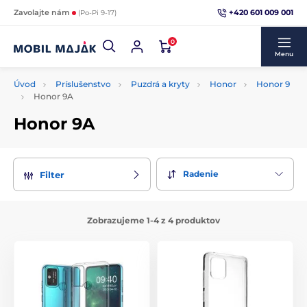
+420 601 009 001
Zavolajte nám
(Po-Pi 9-17)
0
Menu
Úvod
Príslušenstvo
Puzdrá a kryty
Honor
Honor 9
Honor 9A
Honor 9A
Radenie
Filter
Zobrazujeme 1-4 z 4 produktov