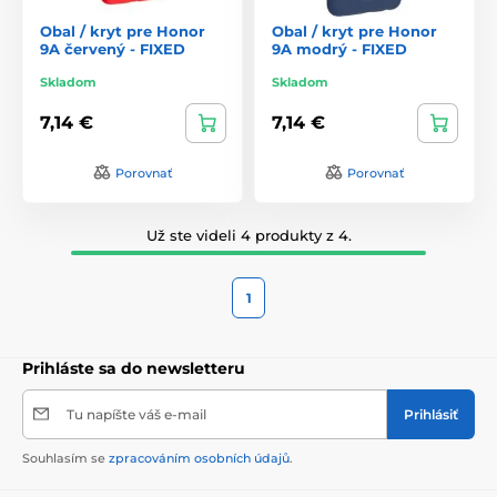
Obal / kryt pre Honor
Obal / kryt pre Honor
9A červený - FIXED
9A modrý - FIXED
Skladom
Skladom
7,14 €
7,14 €
Porovnať
Porovnať
Už ste videli 4 produkty z 4.
1
Prihláste sa do newsletteru
Tu napíšte váš e-mail
Prihlásiť
Souhlasím se
zpracováním osobních údajů
.