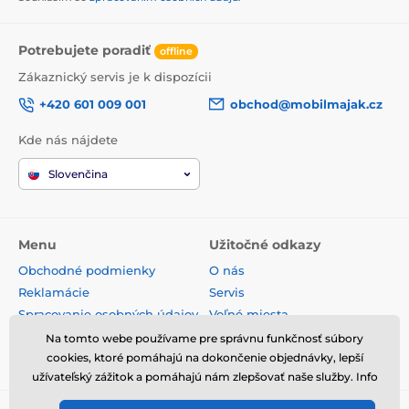
Potrebujete poradiť
offline
Zákaznický servis je k dispozícii
+420 601 009 001
obchod@mobilmajak.cz
Kde nás nájdete
Slovenčina
Menu
Užitočné odkazy
Obchodné podmienky
O nás
Reklamácie
Servis
Spracovanie osobných údajov
Voľné miesta
Doprava a platba
Kontakt
Na tomto webe používame pre správnu funkčnosť súbory
Odstúpenie od zmluvy
cookies, ktoré pomáhajú na dokončenie objednávky, lepší
užívateľský zážitok a pomáhajú nám zlepšovať naše služby. Info