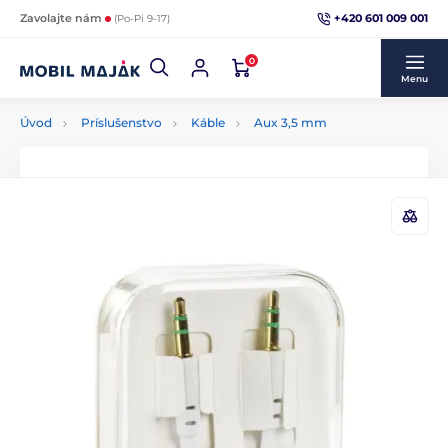
+420 601 009 001
Zavolajte nám
(Po-Pi 9-17)
0
Menu
Úvod
Príslušenstvo
Káble
Aux 3,5 mm