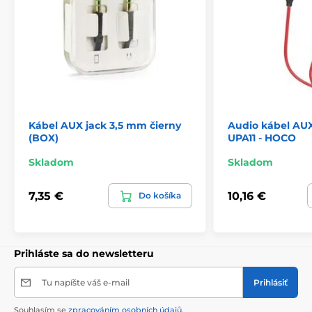
Kábel AUX jack 3,5 mm čierny
Audio kábel AU
(BOX)
UPA11 - HOCO
Skladom
Skladom
7,35 €
10,16 €
Do košíka
Prihláste sa do newsletteru
Tu napíšte váš e-mail
Prihlásiť
Souhlasím se
zpracováním osobních údajů
.