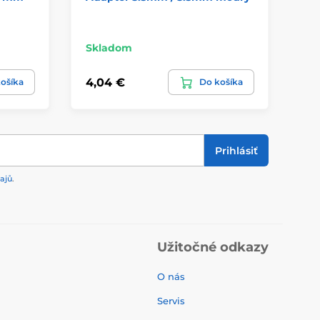
sa
Skladom
Sk
4,04 €
8,
ošíka
Do košíka
Prihlásiť
ajů
.
Užitočné odkazy
O nás
Servis