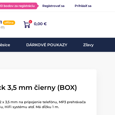
 10 bodov za registráciu
Registrovať sa
Prihlásiť sa
1
0
offline
0,00 €
-17)
ěsíce
DÁRKOVÉ POUKAZY
Zľavy
ck 3,5 mm čierny (BOX)
2 x 3,5 mm na pripojenie telefónu, MP3 prehrávača
iu, HiFi systému atď. Má dĺžku 1 m.