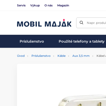
Servis
Výkup
O nás
Magazín
Napr. produk
Príslušenstvo
Použité telefony a tablety
Úvod
Príslušenstvo
Káble
Aux 3,5 mm
Kábel 