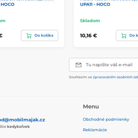
y HOCO
UPA11 - HOCO
om
Skladom
€
10,16 €
Do košíka
Do k
Tu napíšte váš e-mail
Souhlasím se
zpracováním osobních úd
Menu
od@mobilmajak.cz
Obchodné podmienky
íšte
kedykoľvek
Reklamácie