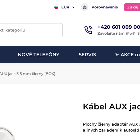
Porovnávanie
Získaj
EUR
+420 601 009 00
t, kategóriu
Zavolajte nám
(Po-Pi 9
NOVÉ TELEFÓNY
SERVIS
% AKCE m
AUX jack 3,5 mm čierny (BOX)
Kábel AUX ja
Plochý čierny adaptér AUX 
a iných zariadení k autorád