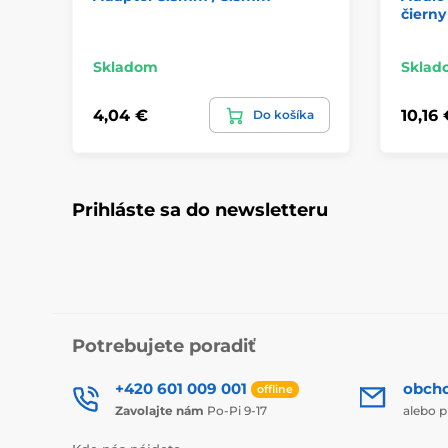
čiern
Skladom
Sklad
4,04 €
10,16 
Do košíka
Prihláste sa do newsletteru
Potrebujete poradiť
+420 601 009 001
obch
offline
Zavolajte nám
Po-Pi 9-17
alebo p