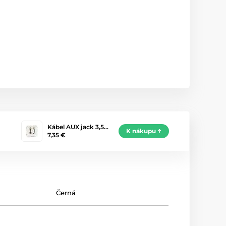
Kábel AUX jack 3,5…
K nákupu
7,35 €
Černá