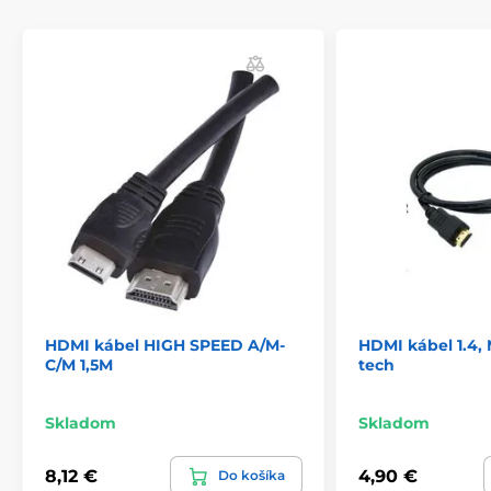
HDMI kábel HIGH SPEED A/M-
HDMI kábel 1.4, 
C/M 1,5M
tech
Skladom
Skladom
8,12 €
4,90 €
Do košíka