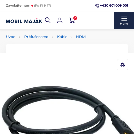
+420 601 009 001
Zavolajte nám
(Po-Pi 9-17)
0
Menu
Úvod
Príslušenstvo
Káble
HDMI