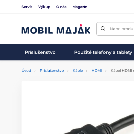
Servis
Výkup
O nás
Magazín
Napr. produk
Príslušenstvo
Použité telefony a tablety
Úvod
Príslušenstvo
Káble
HDMI
Kábel HDMI s