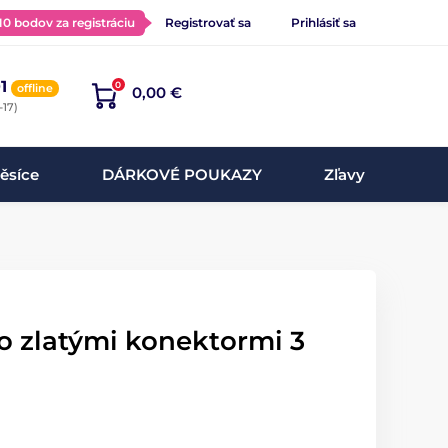
 10 bodov za registráciu
Registrovať sa
Prihlásiť sa
1
0
offline
0,00 €
-17)
ěsíce
DÁRKOVÉ POUKAZY
Zľavy
o zlatými konektormi 3