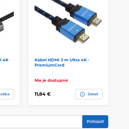
I 4K
Kábel HDMI 3 m Ultra 4K -
Pr
PremiumCord
ka
FU
Nie je dostupné
Sk
11,84 €
18
ošíka
Detail
Prihlásiť