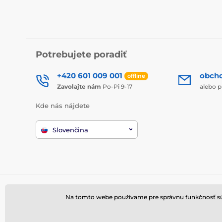
Potrebujete poradiť
+420 601 009 001
obch
offline
Zavolajte nám
Po-Pi 9-17
alebo p
Kde nás nájdete
Slovenčina
Na tomto webe používame pre správnu funkčnosť súbo