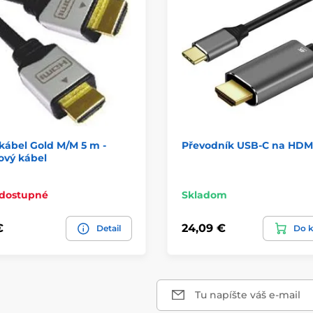
kábel Gold M/M 5 m -
Převodník USB-C na HDM
ový kábel
 dostupné
Skladom
€
24,09 €
Detail
Do k
Tu napíšte váš e-mail