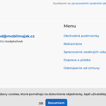
Souhlasím se
zpracováním osobních úd
Menu
od@mobilmajak.cz
Obchodné podmienky
íšte
kedykoľvek
Reklamácie
Spracovanie osobných úda
Doprava a platba
Odstúpenie od zmluvy
ry cookies, ktoré pomáhajú na dokončenie objednávky, lepší užívateľský
© 2026 www.mobilmajak.sk ⦁ E-shop vytvorila
SIMPLIA.cz
nie
Rozumiem