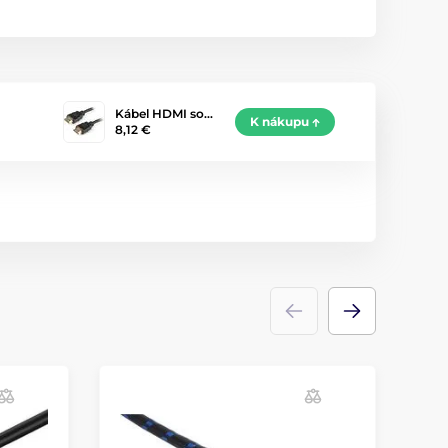
Kábel HDMI so…
K nákupu
8,12 €