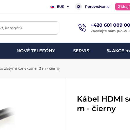
Porovnávanie
Získaj
EUR
+420 601 009 00
t, kategóriu
Zavolajte nám
(Po-Pi 9
NOVÉ TELEFÓNY
SERVIS
% AKCE m
o zlatými konektormi 3 m - čierny
Kábel HDMI s
m - čierny