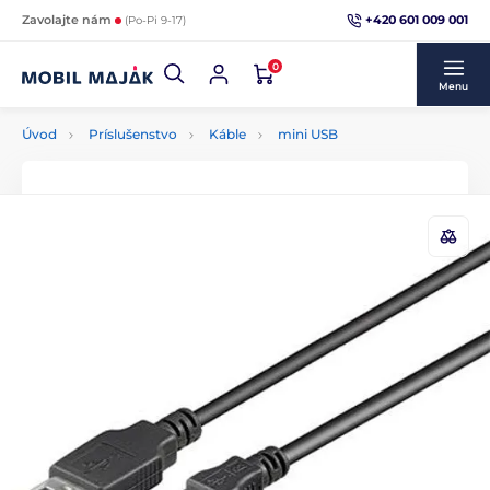
+420 601 009 001
Zavolajte nám
(Po-Pi 9-17)
0
Menu
Úvod
Príslušenstvo
Káble
mini USB