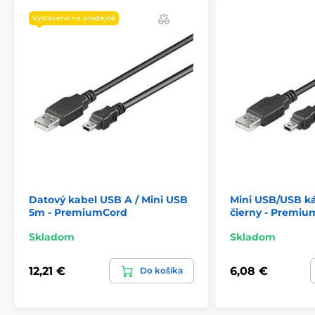
Vystaveno na prodejně
Datový kabel USB A / Mini USB
Mini USB/USB ká
5m - PremiumCord
čierny - Premi
Skladom
Skladom
12,21 €
6,08 €
Do košíka