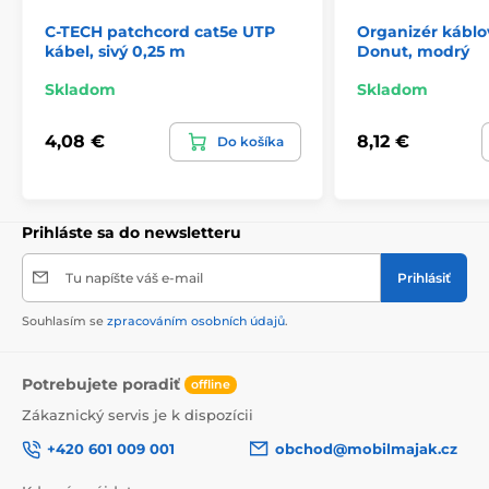
C-TECH patchcord cat5e UTP
Organizér káblo
kábel, sivý 0,25 m
Donut, modrý
Skladom
Skladom
4,08 €
8,12 €
Do košíka
Prihláste sa do newsletteru
Tu napíšte váš e-mail
Prihlásiť
Souhlasím se
zpracováním osobních údajů
.
Potrebujete poradiť
offline
Zákaznický servis je k dispozícii
+420 601 009 001
obchod@mobilmajak.cz