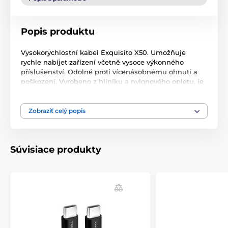
Popis produktu
Vysokorychlostní kabel Exquisito X50. Umožňuje
rychle nabíjet zařízení včetně vysoce výkonného
příslušenství. Odolné proti vícenásobnému ohnutí a
poškození. Vyrobeno z hliníku a nylonového opletu, je
odolné proti mnohonásobnému ohnutí a poškození.
Je vybaven čipem E-marker a může projít proudem
5A. S 100W nabíječkou PD může dosáhnout až 100W
Zobraziť celý popis
(20V / 5A) a napájet tak i vysoce výkonné notebooky.
Produkt je dostupný v různých barvách.
Súvisiace produkty
Délka: 1m
Hmotnost: 29g