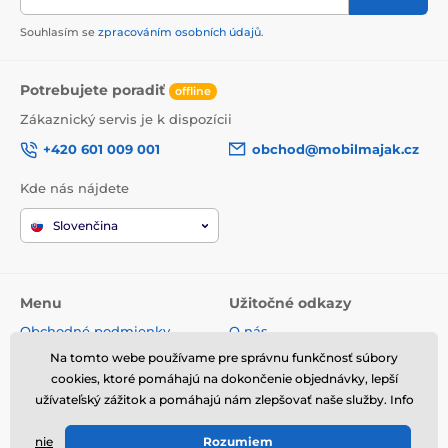
Souhlasím se
zpracováním osobních údajů
.
Potrebujete poradiť
offline
Zákaznický servis je k dispozícii
+420 601 009 001
obchod@mobilmajak.cz
Kde nás nájdete
Slovenčina
Menu
Užitočné odkazy
Obchodné podmienky
O nás
Reklamácie
Servis
Na tomto webe používame pre správnu funkčnosť súbory
Spracovanie osobných údajov
Voľné miesta
cookies, ktoré pomáhajú na dokončenie objednávky, lepší
užívateľský zážitok a pomáhajú nám zlepšovať naše služby. Info
Doprava a platba
Kontakt
Odstúpenie od zmluvy
nie
Rozumiem