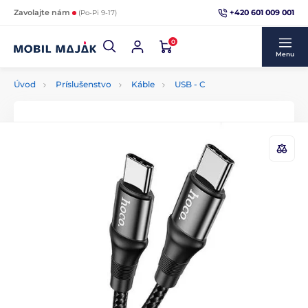
+420 601 009 001
Zavolajte nám
(Po-Pi 9-17)
0
Menu
Úvod
Príslušenstvo
Káble
USB - C