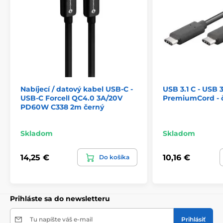
Nabíjecí / datový kabel USB-C -
USB 3.1 C - USB 
USB-C Forcell QC4.0 3A/20V
PremiumCord - 
PD60W C338 2m černý
Skladom
Skladom
14,25 €
10,16 €
Do košíka
Prihláste sa do newsletteru
Tu napíšte váš e-mail
Prihlásiť