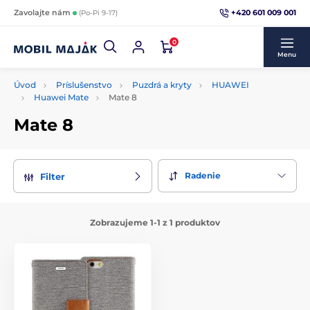
+420 601 009 001
Zavolajte nám
(Po-Pi 9-17)
0
Menu
Úvod
Príslušenstvo
Puzdrá a kryty
HUAWEI
Huawei Mate
Mate 8
Mate 8
Radenie
Filter
Zobrazujeme 1-1 z 1 produktov