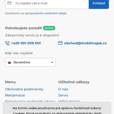
Tu napíšte váš e-mail
Prihlásiť
Souhlasím se
zpracováním osobních údajů
.
Potrebujete poradiť
online
Zákaznický servis je k dispozícii
+420 601 009 001
obchod@mobilmajak.cz
Kde nás nájdete
Slovenčina
Menu
Užitočné odkazy
Obchodné podmienky
O nás
Reklamácie
Servis
Spracovanie osobných údajov
Voľné miesta
Doprava a platba
Kontakt
Na tomto webe používame pre správnu funkčnosť súbory
cookies, ktoré pomáhajú na dokončenie objednávky, lepší
Odstúpenie od zmluvy