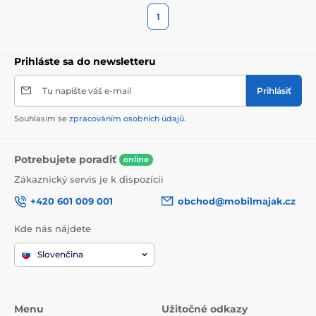
1
Prihláste sa do newsletteru
Tu napíšte váš e-mail
Prihlásiť
Souhlasím se
zpracováním osobních údajů
.
Potrebujete poradiť
online
Zákaznický servis je k dispozícii
+420 601 009 001
obchod@mobilmajak.cz
Kde nás nájdete
Slovenčina
Menu
Užitočné odkazy