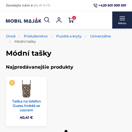
+420 601 009 001
Zavolajte nám
(Po-Pi 9-17)
0
Menu
Úvod
Príslušenstvo
Puzdrá a kryty
Univerzálne
Módní tašky
Módní tašky
Najpredávanejšie produkty
Taška na telefon
Guess hnědá se
vzorem
40,41 €