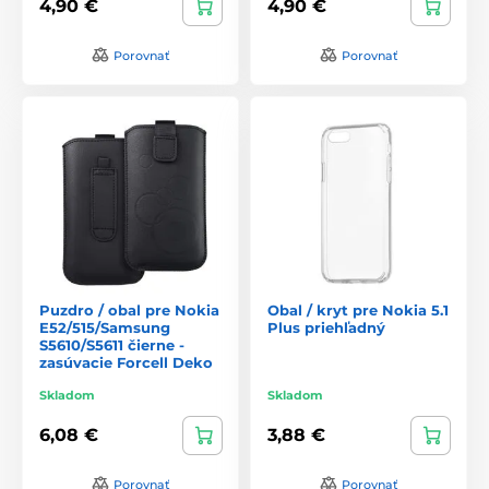
4,90 €
4,90 €
Porovnať
Porovnať
Puzdro / obal pre Nokia
Obal / kryt pre Nokia 5.1
E52/515/Samsung
Plus priehľadný
S5610/S5611 čierne -
zasúvacie Forcell Deko
Skladom
Skladom
6,08 €
3,88 €
Porovnať
Porovnať