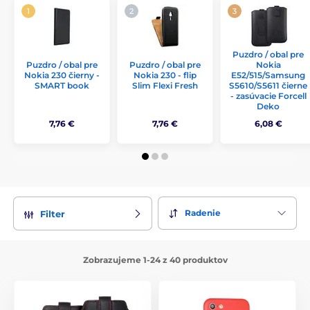
Puzdro / obal pre
Puzdro / obal pre
Puzdro / obal pre
Nokia
Nokia 230 čierny -
Nokia 230 - flip
E52/515/Samsung
SMART book
Slim Flexi Fresh
S5610/S5611 čierne
- zasúvacie Forcell
Deko
7,76 €
7,76 €
6,08 €
Radenie
Filter
Zobrazujeme 1-24 z 40 produktov