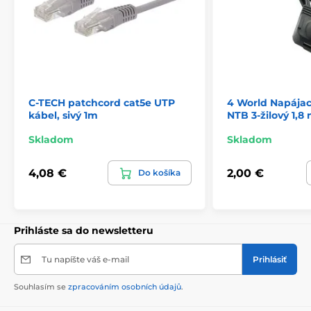
C-TECH patchcord cat5e UTP
4 World Napájac
kábel, sivý 1m
NTB 3-žilový 1,8 
Skladom
Skladom
4,08 €
2,00 €
Do košíka
Prihláste sa do newsletteru
Tu napíšte váš e-mail
Prihlásiť
Souhlasím se
zpracováním osobních údajů
.