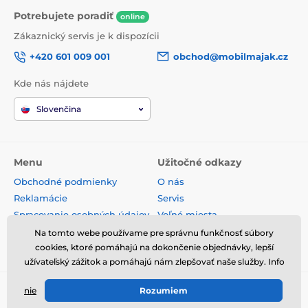
Potrebujete poradiť
online
Zákaznický servis je k dispozícii
+420 601 009 001
obchod@mobilmajak.cz
Kde nás nájdete
Slovenčina
Menu
Užitočné odkazy
Obchodné podmienky
O nás
Reklamácie
Servis
Spracovanie osobných údajov
Voľné miesta
Doprava a platba
Kontakt
Na tomto webe používame pre správnu funkčnosť súbory
Odstúpenie od zmluvy
cookies, ktoré pomáhajú na dokončenie objednávky, lepší
užívateľský zážitok a pomáhajú nám zlepšovať naše služby. Info
nie
Rozumiem
© 2026 www.mobilmajak.sk ⦁ E-shop vytvorila
SIMPLIA.cz