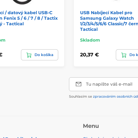
cí / datový kabel USB-C
USB Nabíjecí Kabel pro
Fenix 5 / 6 / 7 / 8 / Tactix
Samsung Galaxy Watch
ý - Tactical
1/2/3/4/5/6/6 Classic/7 čern
Tactical
om
Skladom
€
20,37 €
Do košíka
Do k
Tu napíšte váš e-mail
Souhlasím se
zpracováním osobních úd
Menu