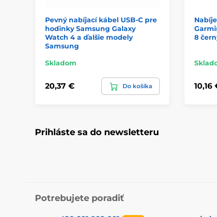
Pevný nabíjací kábel USB-C pre
Nabíje
hodinky Samsung Galaxy
Garmin 
Watch 4 a ďalšie modely
8 čern
Samsung
Skladom
Sklad
20,37 €
10,16 
Do košíka
Prihláste sa do newsletteru
Potrebujete poradiť