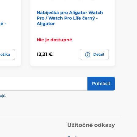
Nabíječka pro Aligator Watch
Na
Pro / Watch Pro Life černý -
be
é -
Aligator
FI
Nie je dostupné
Ni
12,21 €
55
ošíka
Detail
Prihlásiť
ajů
.
Užitočné odkazy