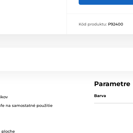
Kód produktu:
P92400
Parametre
Barva
ikov
afe na samostatné použitie
j ploche