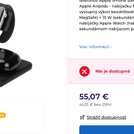
telefónov Apple iPhone (sér
Apple Airpods - nabíjačku
výstupný výkon bezdrôtovéh
MagSafe) + 15 W (sekundárn
nabíjačky Apple Watch (nab
sekundárnom nabíjacom povr
Viac informácií ›
Nie je dostupné
55,07 €
45,51 € bez DPH
ine
Strážiť dostupnosť