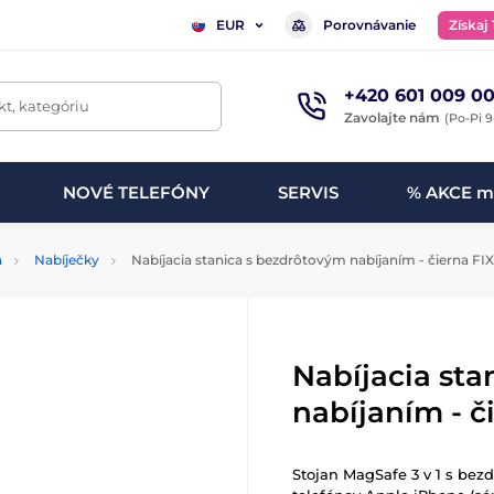
Porovnávanie
Získaj
EUR
+420 601 009 00
t, kategóriu
Zavolajte nám
(Po-Pi 9
NOVÉ TELEFÓNY
SERVIS
% AKCE m
h
Nabíječky
Nabíjacia stanica s bezdrôtovým nabíjaním - čierna FI
Nabíjacia sta
nabíjaním - č
Stojan MagSafe 3 v 1 s bez