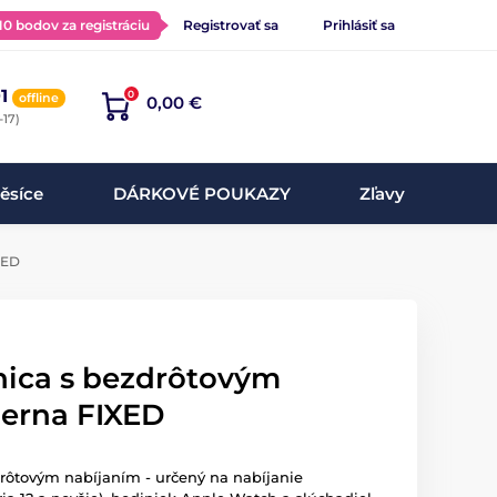
 10 bodov za registráciu
Registrovať sa
Prihlásiť sa
1
0
offline
0,00 €
-17)
ěsíce
DÁRKOVÉ POUKAZY
Zľavy
XED
nica s bezdrôtovým
ierna FIXED
drôtovým nabíjaním - určený na nabíjanie