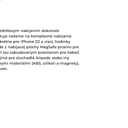
ezdrôtovým nabíjaním dokonale
ytuje riešenie na komplexné nabíjanie
étne pre iPhone (12 a viac), hodinky
á z nabíjacej plochy MagSafe priamo pre
h (so zabudovaným priestorom pre kábel)
ajmä pre slúchadlá Airpods alebo iný
dnymi materiálmi (ABS, silikón a magnety),
nom.