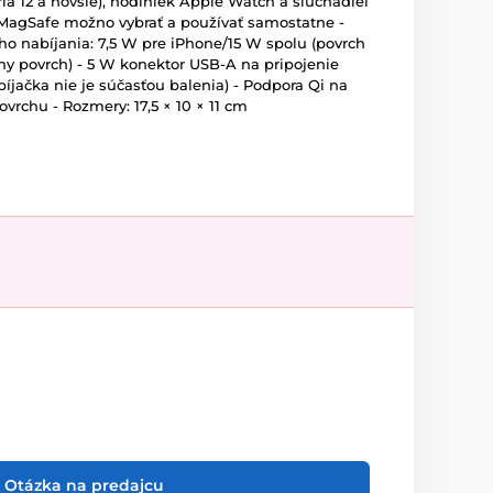
ia 12 a novšie), hodiniek Apple Watch a slúchadiel
 MagSafe možno vybrať a používať samostatne -
o nabíjania: 7,5 W pre iPhone/15 W spolu (povrch
y povrch) - 5 W konektor USB-A na pripojenie
íjačka nie je súčasťou balenia) - Podpora Qi na
chu - Rozmery: 17,5 × 10 × 11 cm
Otázka na predajcu