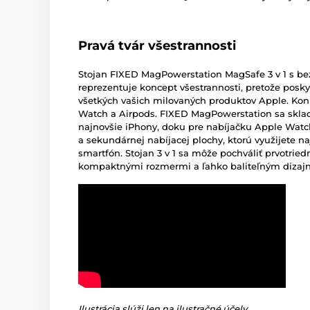
Pravá tvár všestrannosti
Stojan FIXED MagPowerstation MagSafe 3 v 1 s b
reprezentuje koncept všestrannosti, pretože posk
všetkých vašich milovaných produktov Apple. Konkr
Watch a Airpods. FIXED MagPowerstation sa sklad
najnovšie iPhony, doku pre nabíjačku Apple Watc
a sekundárnej nabíjacej plochy, ktorú využijete n
smartfón. Stojan 3 v 1 sa môže pochváliť prvotrie
kompaktnými rozmermi a ľahko baliteľným dizaj
Ilustrácia slúži len na ilustračné účely.