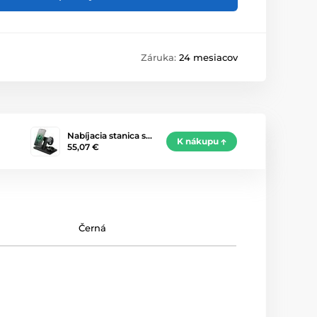
Záruka:
24 mesiacov
Nabíjacia stanica s…
K nákupu
55,07 €
Černá