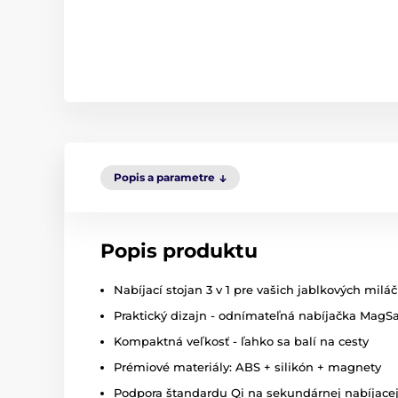
Popis a parametre
Popis produktu
Nabíjací stojan 3 v 1 pre vašich jablkových miláč
Praktický dizajn - odnímateľná nabíjačka MagS
Kompaktná veľkosť - ľahko sa balí na cesty
Prémiové materiály: ABS + silikón + magnety
Podpora štandardu Qi na sekundárnej nabíjace