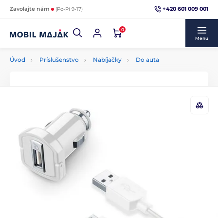
+420 601 009 001
Zavolajte nám
(Po-Pi 9-17)
0
Menu
Úvod
Príslušenstvo
Nabíjačky
Do auta