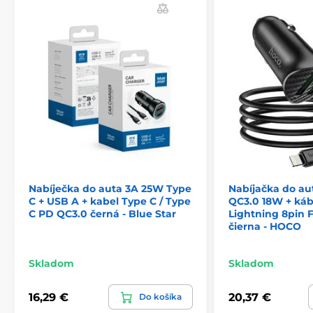
Nabíječka do auta 3A 25W Type
Nabíjačka do au
C + USB A + kabel Type C / Type
QC3.0 18W + káb
C PD QC3.0 černá - Blue Star
Lightning 8pin 
čierna - HOCO
Skladom
Skladom
16,29 €
20,37 €
Do košíka