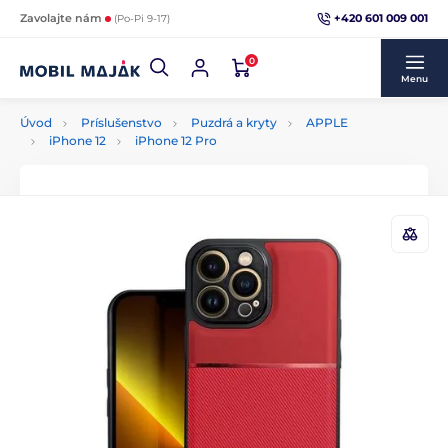
+420 601 009 001
Zavolajte nám
(Po-Pi 9-17)
0
Menu
Úvod
Príslušenstvo
Puzdrá a kryty
APPLE
iPhone 12
iPhone 12 Pro