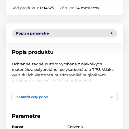
Kód produktu:
P94625
Záruka:
24 mesiacov
Popis a parametre
Popis produktu
Ochranné zadné puzdro vyrobené z niekoľkých
materiálov: polyuretánu, polykarbonátu a TPU. Vďaka
využitiu ich vlastností puzdro vyniká originálnym
dizajnom a zároveň chráni smartfón pred
poškodením. Spolupracuje s magnetickými držiakmi
do auta.
Zobraziť celý popis
Vonkajšia časť zadnej strany je pokrytá dvoma typmi
matného polyuretánu (PU). Takáto úprava zabezpečuje
bezpečné uchopenie a znižuje účinok odrazených
Parametre
prstov. Tieto dve povrchové úpravy sú oddelené
elegantným horizontálnym pruhom.
Barva
Červená