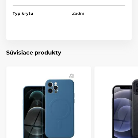
Vnútorná strana puzdra je vyplnená zaujímavým
vzorom voštiny. Je vyrobený z tvrdého materiálu PC
Typ krytu
Zadní
(polykarbonát), ktorý poskytuje smartfónu účinnú
ochranu.
Boky sú vyrobené z mäkkého materiálu TPU
(termoplastický polyuretán). Jeho vlastnosti sú
podobné elastickej gume, vďaka čomu je umiestnenie
telefónu v puzdre pohodlné a puzdro sa dokonale
Súvisiace produkty
prispôsobí tvaru zariadenia. Puzdro funguje s
magnetickými držiakmi do auta.
Puzdro má potrebné výrezy na porty a reliéfy na
tlačidlá, ktoré uľahčujú prácu so smartfónom.