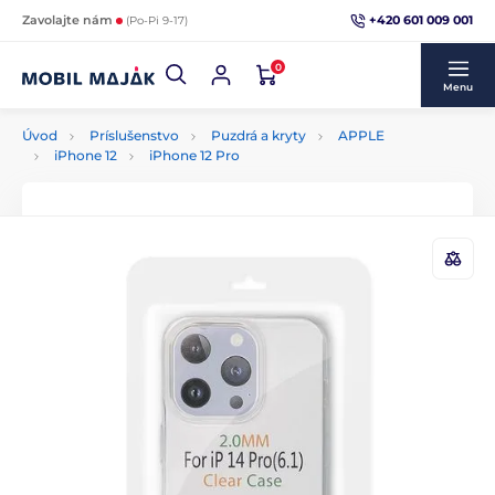
+420 601 009 001
Zavolajte nám
(Po-Pi 9-17)
0
Menu
Úvod
Príslušenstvo
Puzdrá a kryty
APPLE
iPhone 12
iPhone 12 Pro