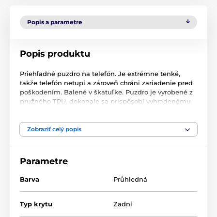
Popis a parametre
Popis produktu
Priehľadné puzdro na telefón. Je extrémne tenké,
takže telefón netupí a zároveň chráni zariadenie pred
poškodením. Balené v škatuľke. Puzdro je vyrobené z
pružného TPU, dokonale sa prispôsobí vyhradenému
modelu telefónu a tiež sa ľahko inštaluje. Zvýšený
okraj okolo displeja zároveň chráni obrazovku pred
poškodením a poškriabaním. Hrúbka 2 mm umožňuje
Zobraziť celý popis
zachovať pôvodný tvar smartfónu bez jeho zhrubnutia.
Systémové výrezy poskytujú jednoduchý prístup ku
všetkým portom bez toho, aby zasahovali do
Parametre
zariadenia. Úplná priehľadnosť umožňuje zachovať
pôvodný vzhľad zariadenia. Záložky na zadnej strane
Barva
Průhledná
zabraňujú tvorbe vodných pár.
Typ krytu
Zadní