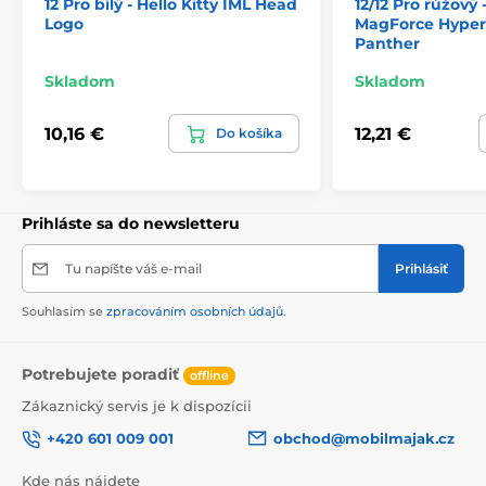
12 Pro bílý - Hello Kitty IML Head
12/12 Pro růžový 
Logo
MagForce Hypers
Panther
Skladom
Skladom
10,16 €
12,21 €
Do košíka
Prihláste sa do newsletteru
Tu napíšte váš e-mail
Prihlásiť
Souhlasím se
zpracováním osobních údajů
.
Potrebujete poradiť
offline
Zákaznický servis je k dispozícii
+420 601 009 001
obchod@mobilmajak.cz
Kde nás nájdete