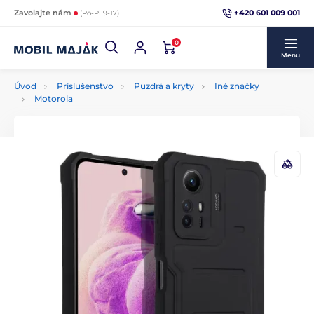
+420 601 009 001
Zavolajte nám
(Po-Pi 9-17)
0
Menu
Úvod
Príslušenstvo
Puzdrá a kryty
Iné značky
Motorola