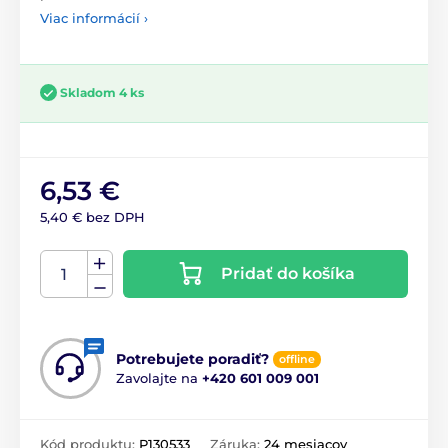
Viac informácií ›
Skladom 4 ks
6,53 €
5,40 € bez DPH
Pridať do košíka
Potrebujete poradiť?
offline
Zavolajte na
+420 601 009 001
Kód produktu:
P130533
Záruka:
24 mesiacov