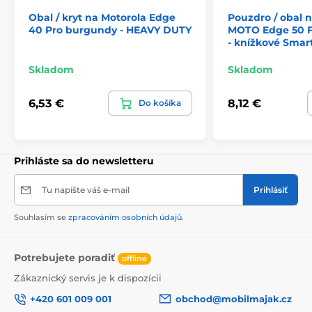
Obal / kryt na Motorola Edge
Pouzdro / obal 
40 Pro burgundy - HEAVY DUTY
MOTO Edge 50 
- knížkové Smar
Skladom
Skladom
6,53 €
8,12 €
Do košíka
Prihláste sa do newsletteru
Tu napíšte váš e-mail
Prihlásiť
Souhlasím se
zpracováním osobních údajů
.
Potrebujete poradiť
offline
Zákaznický servis je k dispozícii
+420 601 009 001
obchod@mobilmajak.cz