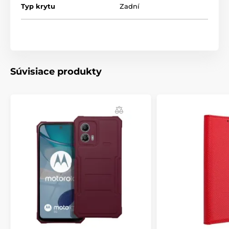
Heavy Duty je vyroben z jednoho odlitku pružného
Typ krytu
Zadní
TPU a má vnitřní výstelku z mikrovlákna, díky které
snižuje škrábance na telefonu. Jednoduchý, estetický
design v několika dostupných barvách skvěle
doplňuje praktičnost pouzdra.
Súvisiace produkty