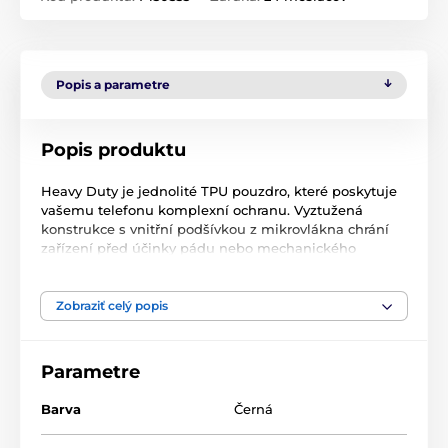
Popis a parametre
Popis produktu
Heavy Duty je jednolité TPU pouzdro, které poskytuje
vašemu telefonu komplexní ochranu. Vyztužená
konstrukce s vnitřní podšívkou z mikrovlákna chrání
zařízení před účinky pádu nebo mechanického
poškození.
Zobraziť celý popis
Pouzdro se vyznačuje vyztuženými okraji a
vestavěným ostrůvkem fotoaparátu, což se promítá do
zajištění telefonu na zadní straně a na bocích. Tento
Parametre
typ ochrany navíc neovlivňuje funkčnost zařízení ani
kvalitu fotografií a videí.
Barva
Černá