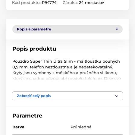
Kód produktu:
P94774
Záruka:
24 mesiacov
Popis a parametre
Popis produktu
Pouzdro Super Thin Ultra Slim - má tloušťku pouhých
0,5 mm, telefon neztloustne a je nedetekovatelný.
Kryty jsou vyrobeny z měkkého a pružného silikonu,
který se snadno přizpůsobí modelu telefonu. Díky své
mimořádné tloušťce 0,5 mm telefon neztloustne a
jsou nezjistitelné. Kryt má na zadním panelu speciální
reliéf, který zabraňuje hromadění vodní páry a pevný
Zobraziť celý popis
materiál chrání zařízení před poškrábáním a drobným
poškozením. Čepice má výřezy pro tlačítka funkcí
telefonu, které usnadňují její volné cvičení, aniž byste
Parametre
museli pouzdro sundávat. Materiál: Měkký silikon
Tloušťka: 0,5 mm Barva: Transparentní
Barva
Průhledná