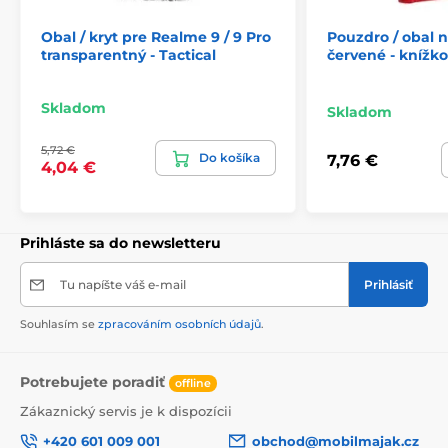
Obal / kryt pre Realme 9 / 9 Pro
Pouzdro / obal 
transparentný - Tactical
červené - knížk
Skladom
Skladom
5,72 €
Do košíka
7,76 €
4,04 €
Prihláste sa do newsletteru
Tu napíšte váš e-mail
Prihlásiť
Souhlasím se
zpracováním osobních údajů
.
Potrebujete poradiť
offline
Zákaznický servis je k dispozícii
+420 601 009 001
obchod@mobilmajak.cz