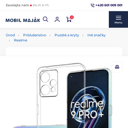
+420 601 009 001
Zavolajte nám
(Po-Pi 9-17)
0
Menu
Úvod
Príslušenstvo
Puzdrá a kryty
Iné značky
Realme