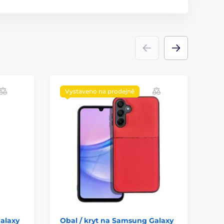
Vystaveno na prodejně
alaxy
Obal / kryt na Samsung Galaxy
Ob