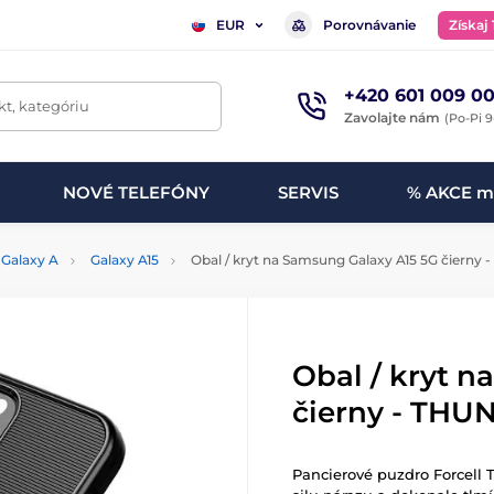
Porovnávanie
Získaj
EUR
+420 601 009 00
t, kategóriu
Zavolajte nám
(Po-Pi 9
NOVÉ TELEFÓNY
SERVIS
% AKCE m
Galaxy A
Galaxy A15
Obal / kryt na Samsung Galaxy A15 5G čierny
Obal / kryt n
čierny - THU
Pancierové puzdro Forcell 