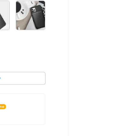
v
ine