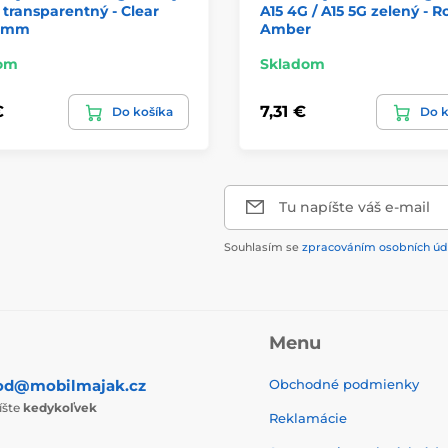
 transparentný - Clear
A15 4G / A15 5G zelený - R
 2mm
Amber
om
Skladom
€
7,31 €
Do košíka
Do k
Tu napíšte váš e-mail
Souhlasím se
zpracováním osobních úd
Menu
od@mobilmajak.cz
Obchodné podmienky
íšte
kedykoľvek
Reklamácie