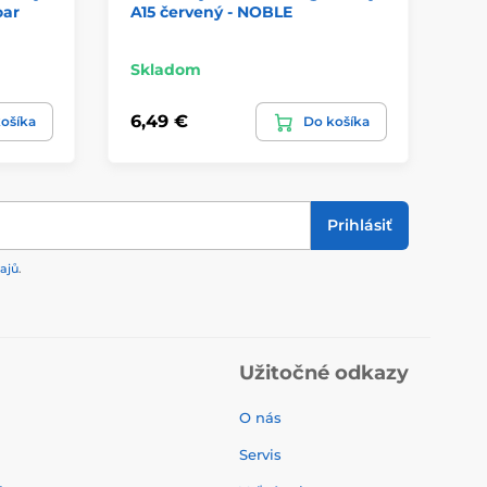
oar
A15 červený - NOBLE
A1
Skladom
Sk
6,49 €
6,
ošíka
Do košíka
Prihlásiť
ajů
.
Užitočné odkazy
O nás
Servis