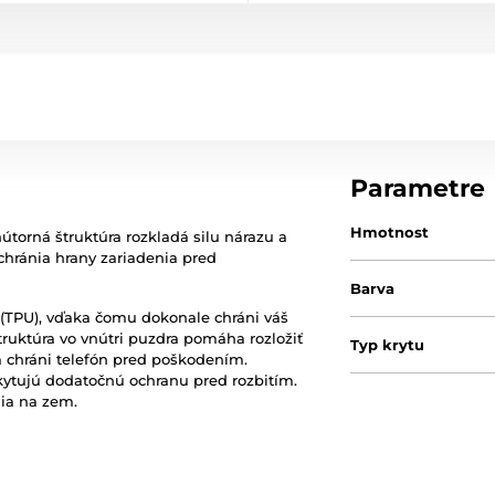
Parametre
Hmotnost
torná štruktúra rozkladá silu nárazu a
chránia hrany zariadenia pred
Barva
 (TPU), vďaka čomu dokonale chráni váš
ruktúra vo vnútri puzdra pomáha rozložiť
Typ krytu
ím chráni telefón pred poškodením.
kytujú dodatočnú ochranu pred rozbitím.
nia na zem.