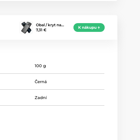
Obal / kryt na…
K nákupu
7,31 €
100 g
Černá
Zadní