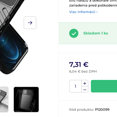
silu nárazu a dokonale tlm
zariadenia pred poškodením. 
Viac informácií ›
Skladom 1 ks
7,31 €
6,04 € bez DPH
Kód produktu:
P120099