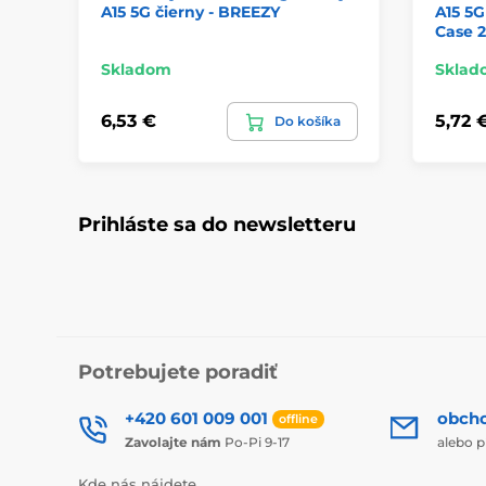
A15 5G čierny - BREEZY
A15 5G
Case
Skladom
Sklad
6,53 €
5,72 
Do košíka
Prihláste sa do newsletteru
Potrebujete poradiť
+420 601 009 001
obch
offline
Zavolajte nám
Po-Pi 9-17
alebo p
Kde nás nájdete