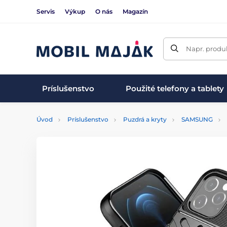
Servis
Výkup
O nás
Magazín
Napr. produk
Príslušenstvo
Použité telefony a tablety
Úvod
Príslušenstvo
Puzdrá a kryty
SAMSUNG