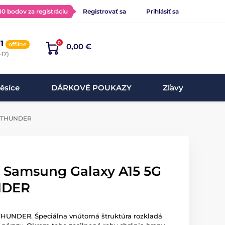
 10 bodov za registráciu
Registrovať sa
Prihlásiť sa
1
0
offline
0,00 €
-17)
ěsíce
DÁRKOVÉ POUKAZY
Zľavy
 - THUNDER
a Samsung Galaxy A15 5G
NDER
THUNDER. Špeciálna vnútorná štruktúra rozkladá