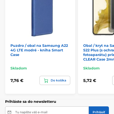
Puzdro / obal na Samsung A22
Obal / kryt na 
4G LTE modré - kniha Smart
S22 Plus (s ochr
Case
fotoaparátu) pri
CLEAR Case 2m
Skladom
Skladom
7,76 €
5,72 €
Do košíka
Prihláste sa do newsletteru
Tu napíšte váš e-mail
Prihlásiť