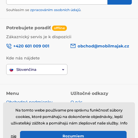
Souhlasím se
zpracováním osobních údajů
.
Potrebujete poradiť
offline
Zákaznický servis je k dispozícii
+420 601 009 001
obchod@mobilmajak.cz
Kde nás nájdete
Slovenčina
Menu
Užitočné odkazy
Obchodné podmienky
O nás
Reklamácie
Servis
Na tomto webe používame pre správnu funkčnosť súbory
Spracovanie osobných údajov
Voľné miesta
cookies, ktoré pomáhajú na dokončenie objednávky, lepší
užívateľský zážitok a pomáhajú nám zlepšovať naše služby. Info
Doprava a platba
Kontakt
Odstúpenie od zmluvy
nie
Rozumiem