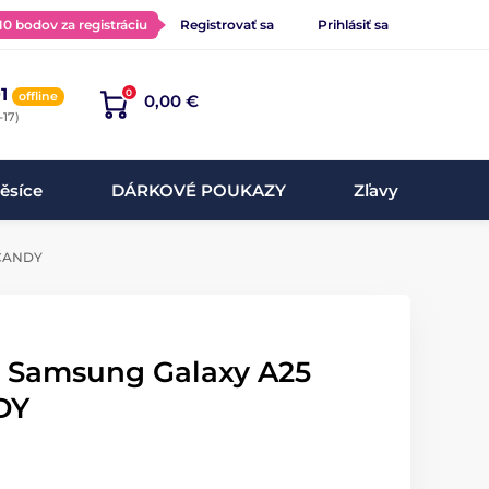
 10 bodov za registráciu
Registrovať sa
Prihlásiť sa
1
0
offline
0,00 €
-17)
ěsíce
DÁRKOVÉ POUKAZY
Zľavy
 CANDY
na Samsung Galaxy A25
DY