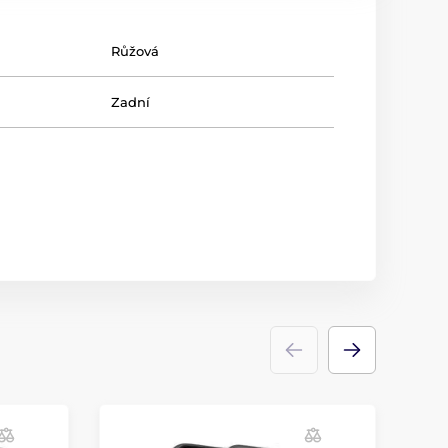
Růžová
Zadní
V