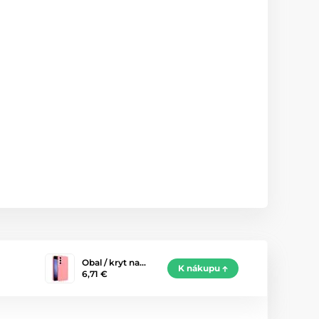
Obal / kryt na…
K nákupu
6,71 €