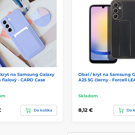
 kryt na Samsung Galaxy
Obal / kryt na Samsung G
 fialový - CARD Case
A25 5G čierny - Forcell L
om
Skladom
€
8,12 €
Do košíka
Do k