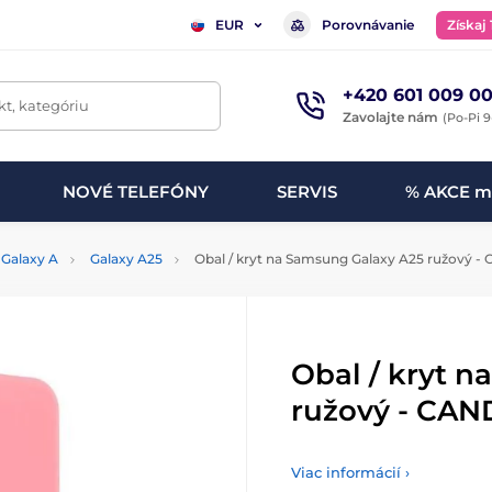
Porovnávanie
Získaj
EUR
+420 601 009 00
t, kategóriu
Zavolajte nám
(Po-Pi 9
NOVÉ TELEFÓNY
SERVIS
% AKCE m
Galaxy A
Galaxy A25
Obal / kryt na Samsung Galaxy A25 ružový -
Obal / kryt 
ružový - CAN
Viac informácií ›