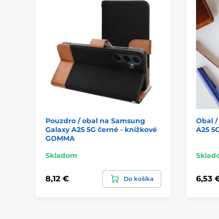
Pouzdro / obal na Samsung
Obal /
Galaxy A25 5G černé - knížkové
A25 5G
GOMMA
Skladom
Sklad
8,12 €
6,53 
Do košíka