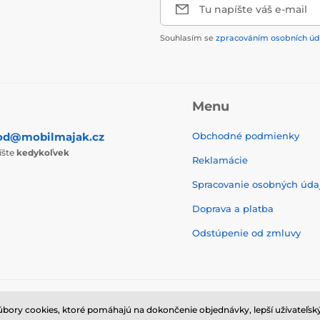
Tu napíšte váš e-mail
Souhlasím se
zpracováním osobních úd
Menu
od@mobilmajak.cz
Obchodné podmienky
íšte
kedykoľvek
Reklamácie
Spracovanie osobných úda
Doprava a platba
Odstúpenie od zmluvy
ry cookies, ktoré pomáhajú na dokončenie objednávky, lepší užívateľský
© 2026 www.mobilmajak.sk ⦁ E-shop vytvorila
SIMPLIA.cz