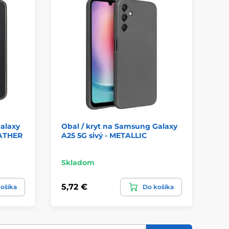
alaxy
Obal / kryt na Samsung Galaxy
Ob
EATHER
A25 5G sivý - METALLIC
A2
Skladom
Sk
5,72 €
5,
ošíka
Do košíka