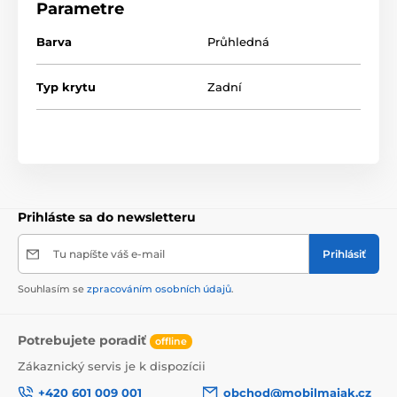
produktu: Materiál: silikón Hrúbka: 0,5 mm Farba:
Parametre
čierna: Priehľadný
Barva
Průhledná
Typ krytu
Zadní
Prihláste sa do newsletteru
Tu napíšte váš e-mail
Prihlásiť
Souhlasím se
zpracováním osobních údajů
.
Potrebujete poradiť
offline
Zákaznický servis je k dispozícii
+420 601 009 001
obchod@mobilmajak.cz