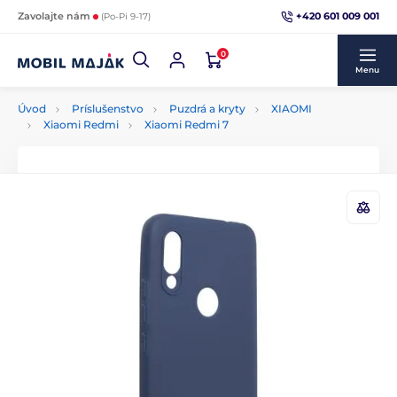
+420 601 009 001
Zavolajte nám
(Po-Pi 9-17)
0
Menu
Úvod
Príslušenstvo
Puzdrá a kryty
XIAOMI
Xiaomi Redmi
Xiaomi Redmi 7