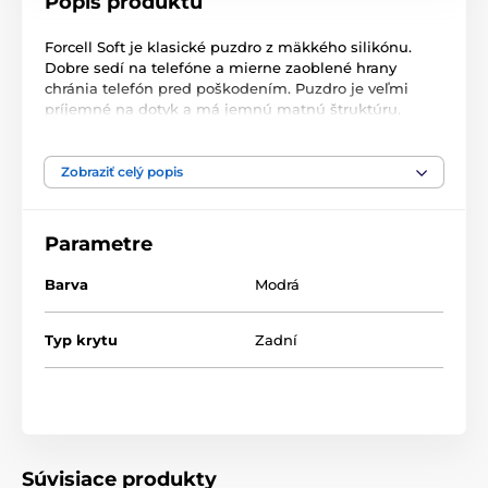
Popis produktu
Forcell Soft je klasické puzdro z mäkkého silikónu.
Dobre sedí na telefóne a mierne zaoblené hrany
chránia telefón pred poškodením. Puzdro je veľmi
príjemné na dotyk a má jemnú matnú štruktúru,
vďaka ktorej je elegantným zakončením telefónu. Má
funkčné výrezy pre zásuvku nabíjačky, fotoaparát
alebo reproduktory a zabudované prekrytia tlačidiel.
Zobraziť celý popis
Parametre
Barva
Modrá
Typ krytu
Zadní
Súvisiace produkty